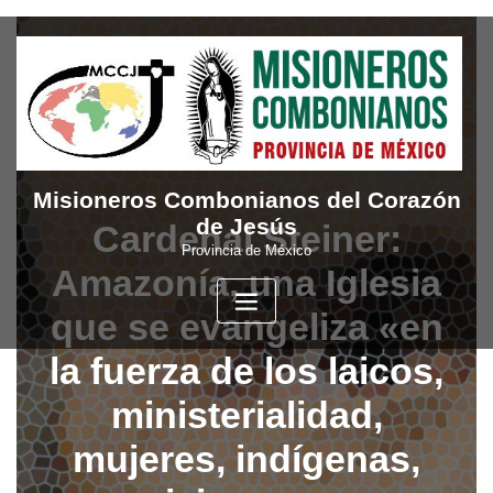
Skip
to
content
Misioneros Combonianos del Corazón
de Jesús
Cardenal Steiner:
Provincia de México
Amazonía, una Iglesia
que se evangeliza «en
la fuerza de los laicos,
ministerialidad,
mujeres, indígenas,