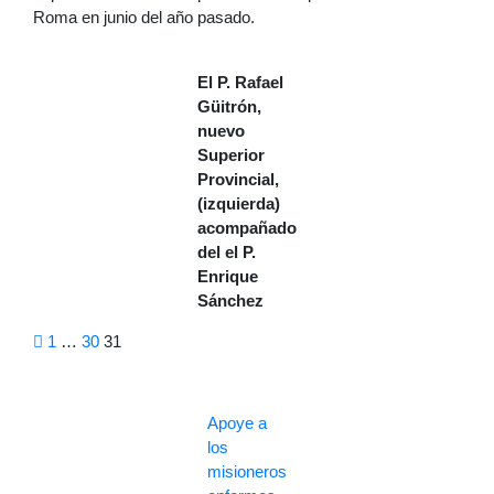
Roma en junio del año pasado.
El P. Rafael
Güitrón,
nuevo
Superior
Provincial,
(izquierda)
acompañado
del el P.
Enrique
Sánchez
Paginación
1
…
30
31
de
entradas
Apoye a
los
misioneros