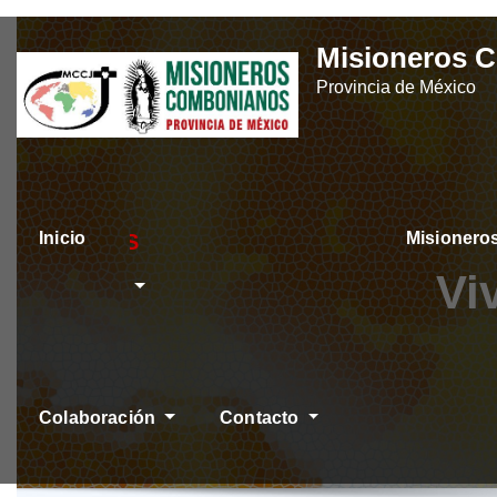
Skip
Misioneros 
to
Provincia de México
content
Inicio
Misioner
ÚLTIMAS NOTICIAS
Vi
Colaboración
Contacto