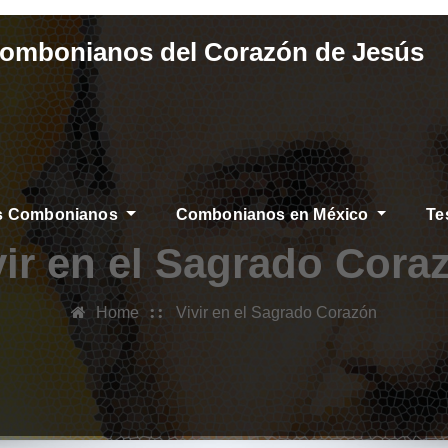
Combonianos del Corazón de Jesús
os Combonianos
Combonianos en México
Te
vir en el Sagrado Cora
Home
Vivir en el Sagrado Corazón