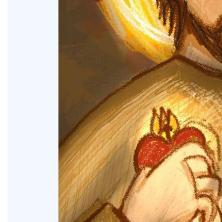
XV Domingo ordinario. Año A
ño A