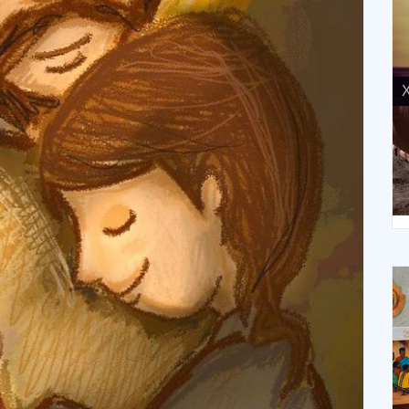
X
XIV Domingo ordinario. Año A