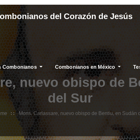
Combonianos del Corazón de Jesús
os Combonianos
Combonianos en México
Te
re, nuevo obispo de B
del Sur
ome
Mons. Carlassare, nuevo obispo de Bentiu, en Sudán 