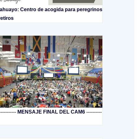
ahuayo: Centro de acogida para peregrinos
retiros
-----------
MENSAJE FINAL DEL CAM6
----------