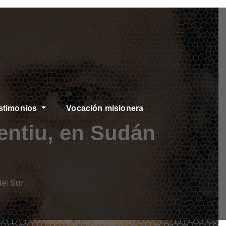
stimonios
Vocación misionera
entiu, en Sudán
del Sur