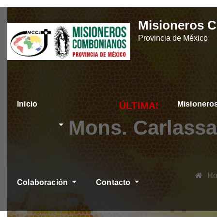
Skip
Misioneros 
to
Provincia de México
content
Inicio
Misioner
ÚLTIMAS NOTICIAS
Mons. Carlassa
H
Colaboración
Contacto