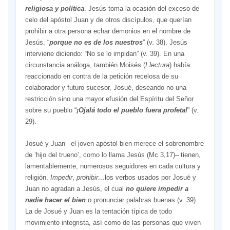
religiosa y política
. Jesús toma la ocasión del exceso de
celo del apóstol Juan y de otros discípulos, que querían
prohibir a otra persona echar demonios en el nombre de
Jesús, “
porque no es de los nuestros
” (v. 38). Jesús
interviene diciendo: “No se lo impidan” (v. 39). En una
circunstancia análoga, también Moisés (
I lectura
) había
reaccionado en contra de la petición recelosa de su
colaborador y futuro sucesor, Josué, deseando no una
restricción sino una mayor efusión del Espíritu del Señor
sobre su pueblo “
¡Ojalá todo el pueblo fuera profeta!
” (v.
29).
Josué y Juan –el joven apóstol bien merece el sobrenombre
de ‘hijo del trueno’, como lo llama Jesús (Mc 3,17)– tienen,
lamentablemente, numerosos seguidores en cada cultura y
religión.
Impedir
,
prohibir…
los verbos usados por Josué y
Juan no agradan a Jesús, el cual
no quiere impedir a
nadie hacer el bien
o pronunciar palabras buenas (v. 39).
La de Josué y Juan es la tentación típica de todo
movimiento integrista, así como de las personas que viven