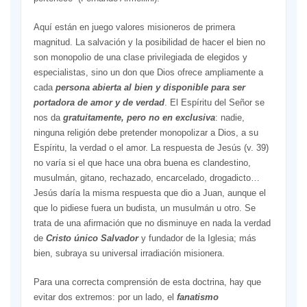
Aquí están en juego valores misioneros de primera
magnitud. La salvación y la posibilidad de hacer el bien no
son monopolio de una clase privilegiada de elegidos y
especialistas, sino un don que Dios ofrece ampliamente a
cada
persona abierta al bien y disponible para ser
portadora de amor y de verdad
. El Espíritu del Señor se
nos da
gratuitamente, pero no en exclusiva
: nadie,
ninguna religión debe pretender monopolizar a Dios, a su
Espíritu, la verdad o el amor. La respuesta de Jesús (v. 39)
no varía si el que hace una obra buena es clandestino,
musulmán, gitano, rechazado, encarcelado, drogadicto…
Jesús daría la misma respuesta que dio a Juan, aunque el
que lo pidiese fuera un budista, un musulmán u otro. Se
trata de una afirmación que no disminuye en nada la verdad
de
Cristo único Salvador
y fundador de la Iglesia; más
bien, subraya su universal irradiación misionera.
Para una correcta comprensión de esta doctrina, hay que
evitar dos extremos: por un lado, el
fanatismo