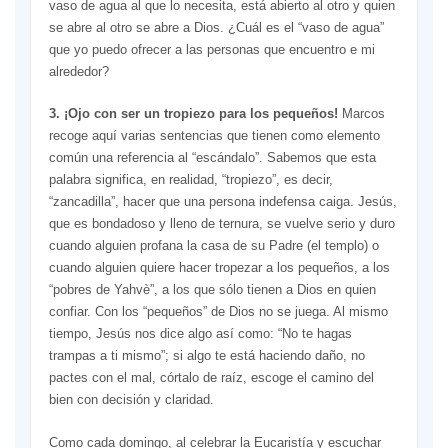
vaso de agua al que lo necesita, está abierto al otro y quien
se abre al otro se abre a Dios. ¿Cuál es el “vaso de agua”
que yo puedo ofrecer a las personas que encuentro e mi
alrededor?
3. ¡Ojo con ser un tropiezo para los pequeños!
Marcos
recoge aquí varias sentencias que tienen como elemento
común una referencia al “escándalo”. Sabemos que esta
palabra significa, en realidad, “tropiezo”, es decir,
“zancadilla”, hacer que una persona indefensa caiga. Jesús,
que es bondadoso y lleno de ternura, se vuelve serio y duro
cuando alguien profana la casa de su Padre (el templo) o
cuando alguien quiere hacer tropezar a los pequeños, a los
“pobres de Yahvè”, a los que sólo tienen a Dios en quien
confiar. Con los “pequeños” de Dios no se juega. Al mismo
tiempo, Jesús nos dice algo así como: “No te hagas
trampas a ti mismo”; si algo te está haciendo daño, no
pactes con el mal, córtalo de raíz, escoge el camino del
bien con decisión y claridad.
Como cada domingo, al celebrar la Eucaristía y escuchar