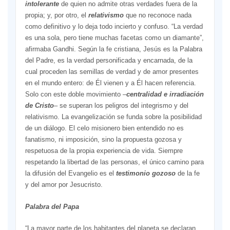
intolerante
de quien no admite otras verdades fuera de la
propia; y, por otro, el
relativismo
que no reconoce nada
como definitivo y lo deja todo incierto y confuso. “La verdad
es una sola, pero tiene muchas facetas como un diamante”,
afirmaba Gandhi. Según la fe cristiana, Jesús es la Palabra
del Padre, es la verdad personificada y encarnada, de la
cual proceden las semillas de verdad y de amor presentes
en el mundo entero: de Él vienen y a Él hacen referencia.
Solo con este doble movimiento –
centralidad e irradiación
de Cristo
– se superan los peligros del integrismo y del
relativismo. La evangelización se funda sobre la posibilidad
de un diálogo. El celo misionero bien entendido no es
fanatismo, ni imposición, sino la propuesta gozosa y
respetuosa de la propia experiencia de vida. Siempre
respetando la libertad de las personas, el único camino para
la difusión del Evangelio es el
testimonio gozoso
de la fe
y del amor por Jesucristo.
Palabra del Papa
“La mayor parte de los habitantes del planeta se declaran