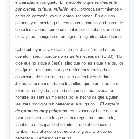
encerradas en su gueto. El miedo de lo que es
diferente
por origen, cultura, religión
, etc., provoca sentimientos y
actos de cerrazón, exclusivismo, rechazos. En algunos
partidos y ambientes políticos la xenofobia llega al punto de
considerar a otros como criminales por el solo hecho de ser
extranjeros, inmigrantes, prófugos, refugiados, clandestinos.
Cabe subrayar la razón aducida por Juan: “Se lo hemos
querido impedir, porque
no es de los nuestros
” (v. 38). “No
dice que no sigue a Jesús, sino que no les sigue a ellos, los
discípulos, revelando así que tenían muy arraigada la
convicción de ser ellos los únicos detentores del bien.
Jesús les pertenecía tan solo a ellos, que eran el punto de
referencia obligado para todo el que quisiera invocar su
nombre; se sentían molestos por el hecho de que alguien
realizara prodigios sin pertenecer a su grupo…
El orgullo
de grupo es muy peligroso
: es solapado y hace que se
tome por santo celo lo que es puro egoísmo camuflado,
fanatismo e incapacidad de admitir que el bien existe
también más allá de la estructura religiosa a la que se
pertenece” (Fernando Armellini).