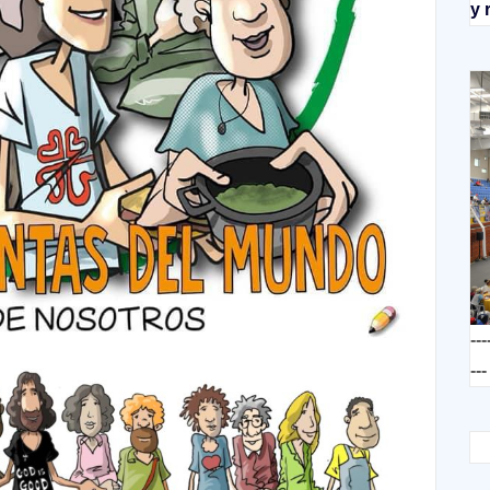
y 
---
---