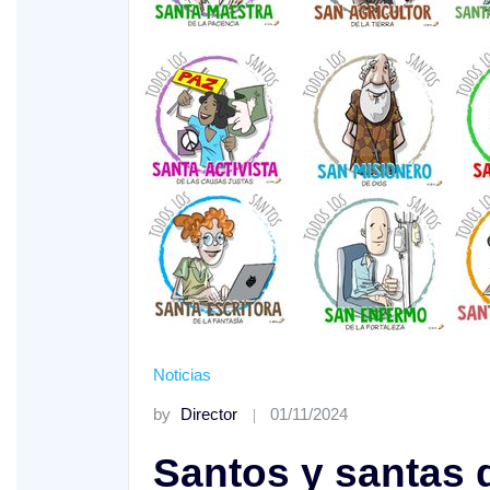
o A
XIV Domingo ordinario. Año A
Noticias
by
Director
01/11/2024
Santos y santas 