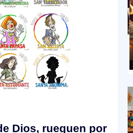
XIII Domingo ordinario. Año A
X
de Dios, rueguen por