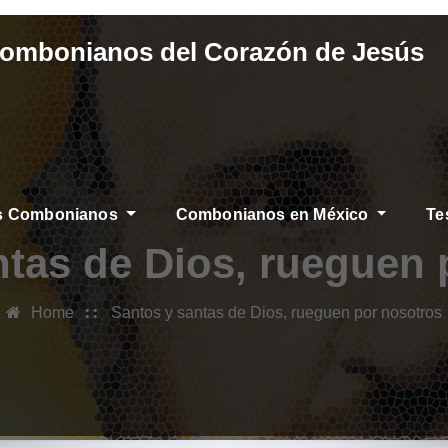
Combonianos del Corazón de Jesús
os Combonianos
Combonianos en México
Te
ntas de Dios, rueguen 
Home
Santos y santas de Dios, rueguen por nosotros