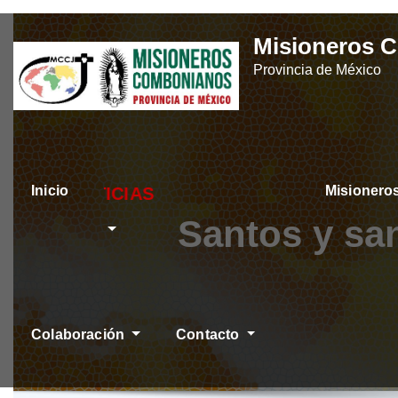
Skip
Misioneros 
to
Provincia de México
content
Inicio
Misioner
ÚLTIMAS NOTICIAS
Santos y sa
Colaboración
Contacto