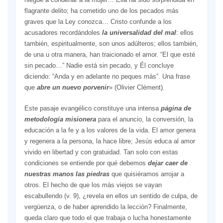
flagrante delito; ha cometido uno de los pecados más
graves que la Ley conozca… Cristo confunde a los
acusadores recordándoles
la universalidad del mal
: ellos
también, espiritualmente, son unos adúlteros; ellos también,
de una u otra manera, han traicionado el amor. “El que esté
sin pecado…” Nadie está sin pecado, y Él concluye
diciendo: “Anda y en adelante no peques más”. Una frase
que
abre un nuevo porvenir
» (Olivier Clément).
Este pasaje evangélico constituye una intensa
página de
metodología misionera
para el anuncio, la conversión, la
educación a la fe y a los valores de la vida. El amor genera
y regenera a la persona, la hace libre; Jesús educa al amor
vivido en libertad y con gratuidad. Tan solo con estas
condiciones se entiende por qué debemos
dejar caer de
nuestras manos las piedras
que quisiéramos arrojar a
otros. El hecho de que los más viejos se vayan
escabullendo (v. 9), ¿revela en ellos un sentido de culpa, de
vergüenza, o de haber aprendido la lección? Finalmente,
queda claro que todo el que trabaja o lucha honestamente