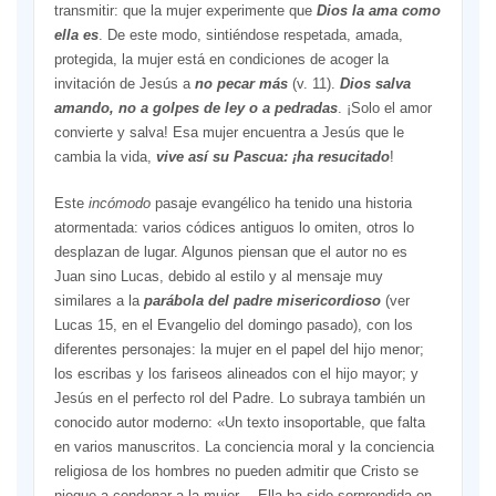
transmitir: que la mujer experimente que
Dios la ama como
ella es
. De este modo, sintiéndose respetada, amada,
protegida, la mujer está en condiciones de acoger la
invitación de Jesús a
no pecar más
(v. 11).
Dios salva
amando, no a golpes de ley o a pedradas
. ¡Solo el amor
convierte y salva! Esa mujer encuentra a Jesús que le
cambia la vida,
vive así su Pascua: ¡ha resucitado
!
Este
incómodo
pasaje evangélico ha tenido una historia
atormentada: varios códices antiguos lo omiten, otros lo
desplazan de lugar. Algunos piensan que el autor no es
Juan sino Lucas, debido al estilo y al mensaje muy
similares a la
parábola del padre misericordioso
(ver
Lucas 15, en el Evangelio del domingo pasado), con los
diferentes personajes: la mujer en el papel del hijo menor;
los escribas y los fariseos alineados con el hijo mayor; y
Jesús en el perfecto rol del Padre. Lo subraya también un
conocido autor moderno: «Un texto insoportable, que falta
en varios manuscritos. La conciencia moral y la conciencia
religiosa de los hombres no pueden admitir que Cristo se
niegue a condenar a la mujer… Ella ha sido sorprendida en