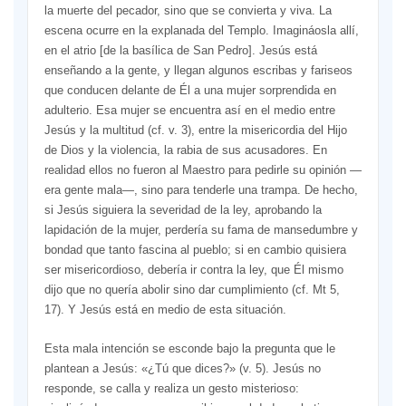
la muerte del pecador, sino que se convierta y viva. La
escena ocurre en la explanada del Templo. Imagináosla allí,
en el atrio [de la basílica de San Pedro]. Jesús está
enseñando a la gente, y llegan algunos escribas y fariseos
que conducen delante de Él a una mujer sorprendida en
adulterio. Esa mujer se encuentra así en el medio entre
Jesús y la multitud (cf. v. 3), entre la misericordia del Hijo
de Dios y la violencia, la rabia de sus acusadores. En
realidad ellos no fueron al Maestro para pedirle su opinión —
era gente mala—, sino para tenderle una trampa. De hecho,
si Jesús siguiera la severidad de la ley, aprobando la
lapidación de la mujer, perdería su fama de mansedumbre y
bondad que tanto fascina al pueblo; si en cambio quisiera
ser misericordioso, debería ir contra la ley, que Él mismo
dijo que no quería abolir sino dar cumplimiento (cf. Mt 5,
17). Y Jesús está en medio de esta situación.
Esta mala intención se esconde bajo la pregunta que le
plantean a Jesús: «¿Tú que dices?» (v. 5). Jesús no
responde, se calla y realiza un gesto misterioso: