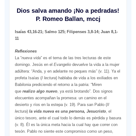
Dios salva amando ¡No a pedradas!
P. Romeo Ballan, mccj
Isaías 43,16-21; Salmo 125; Filipenses 3,8-14; Juan 8,1-
11
Reflexiones
La “
nueva vida
” es el tema de las tres lecturas de este
domingo. Jesús en el
Evangelio
devuelve la vida a la mujer
adúltera: “Anda, y en adelante no peques más” (v. 11). Ya el
profeta Isaías (
I lectura
) hablaba de vida a los exiliados en
Babilonia prediciendo el retorno a la patria: “Miren
que
realizo algo nuevo
, ya está brotando”. Dos signos
elocuentes acompañan la promesa: un camino en el
desierto y ríos en la estepa (v. 19). Para san Pablo (
II
lectura
)
la vida nueva es una persona, Jesucristo
, el
único tesoro, ante el cual todo lo demás es pérdida y basura
(v. 8). Él es la única meta hacia la cual hay que correr con
tesón. Pablo no siente este compromiso como un peso,