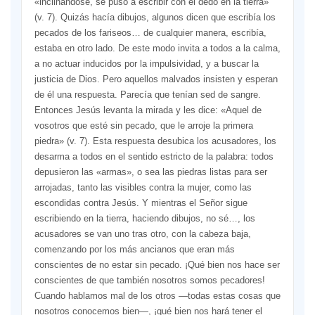
«inclinándose, se puso a escribir con el dedo en la tierra»
(v. 7). Quizás hacía dibujos, algunos dicen que escribía los
pecados de los fariseos… de cualquier manera, escribía,
estaba en otro lado. De este modo invita a todos a la calma,
a no actuar inducidos por la impulsividad, y a buscar la
justicia de Dios. Pero aquellos malvados insisten y esperan
de él una respuesta. Parecía que tenían sed de sangre.
Entonces Jesús levanta la mirada y les dice: «Aquel de
vosotros que esté sin pecado, que le arroje la primera
piedra» (v. 7). Esta respuesta desubica los acusadores, los
desarma a todos en el sentido estricto de la palabra: todos
depusieron las «armas», o sea las piedras listas para ser
arrojadas, tanto las visibles contra la mujer, como las
escondidas contra Jesús. Y mientras el Señor sigue
escribiendo en la tierra, haciendo dibujos, no sé…, los
acusadores se van uno tras otro, con la cabeza baja,
comenzando por los más ancianos que eran más
conscientes de no estar sin pecado. ¡Qué bien nos hace ser
conscientes de que también nosotros somos pecadores!
Cuando hablamos mal de los otros —todas estas cosas que
nosotros conocemos bien—, ¡qué bien nos hará tener el