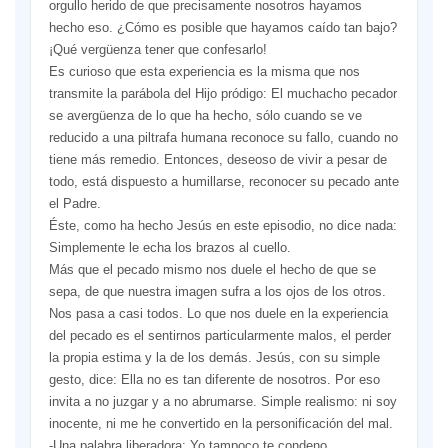
orgullo herido de que precisamente nosotros hayamos
hecho eso. ¿Cómo es posible que hayamos caído tan bajo?
¡Qué vergüenza tener que confesarlo!
Es curioso que esta experiencia es la misma que nos
transmite la parábola del Hijo pródigo: El muchacho pecador
se avergüenza de lo que ha hecho, sólo cuando se ve
reducido a una piltrafa humana reconoce su fallo, cuando no
tiene más remedio. Entonces, deseoso de vivir a pesar de
todo, está dispuesto a humillarse, reconocer su pecado ante
el Padre.
Éste, como ha hecho Jesús en este episodio, no dice nada:
Simplemente le echa los brazos al cuello.
Más que el pecado mismo nos duele el hecho de que se
sepa, de que nuestra imagen sufra a los ojos de los otros.
Nos pasa a casi todos. Lo que nos duele en la experiencia
del pecado es el sentirnos particularmente malos, el perder
la propia estima y la de los demás. Jesús, con su simple
gesto, dice: Ella no es tan diferente de nosotros. Por eso
invita a no juzgar y a no abrumarse. Simple realismo: ni soy
inocente, ni me he convertido en la personificación del mal.
-Una palabra liberadora: Yo tampoco te condeno.