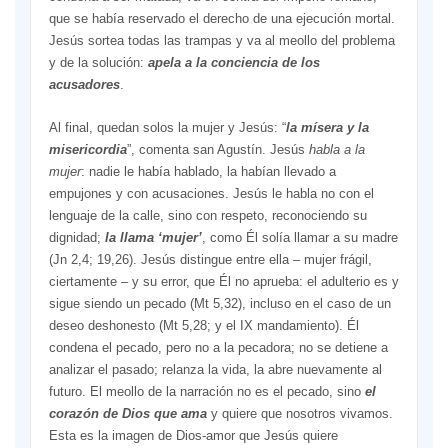
que se había reservado el derecho de una ejecución mortal.
Jesús sortea todas las trampas y va al meollo del problema
y de la solución:
apela a la conciencia de los
acusadores
.
Al final, quedan solos la mujer y Jesús: “
la mísera y la
misericordia
”, comenta san Agustín. Jesús
habla
a la
mujer
: nadie le había hablado, la habían llevado a
empujones y con acusaciones. Jesús le habla no con el
lenguaje de la calle, sino con respeto, reconociendo su
dignidad;
la llama ‘mujer’
, como Él solía llamar a su madre
(Jn 2,4; 19,26). Jesús distingue entre ella – mujer frágil,
ciertamente – y su error, que Él no aprueba: el adulterio es y
sigue siendo un pecado (Mt 5,32), incluso en el caso de un
deseo deshonesto (Mt 5,28; y el IX mandamiento). Él
condena el pecado, pero no a la pecadora; no se detiene a
analizar el pasado; relanza la vida, la abre nuevamente al
futuro. El meollo de la narración no es el pecado, sino
el
corazón de Dios que ama
y quiere que nosotros vivamos.
Esta es la imagen de Dios-amor que Jesús quiere