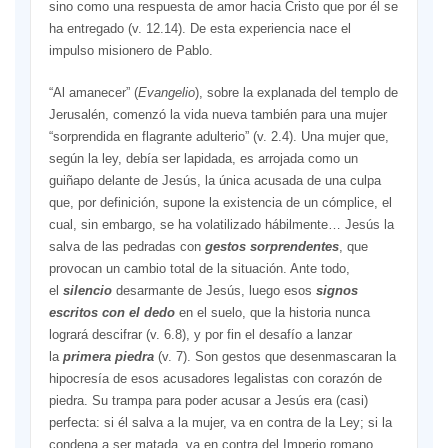
sino como una respuesta de amor hacia Cristo que por él se
ha entregado (v. 12.14). De esta experiencia nace el
impulso misionero de Pablo.
“Al amanecer” (
Evangelio
), sobre la explanada del templo de
Jerusalén, comenzó la vida nueva también para una mujer
“sorprendida en flagrante adulterio” (v. 2.4). Una mujer que,
según la ley, debía ser lapidada, es arrojada como un
guiñapo delante de Jesús, la única acusada de una culpa
que, por definición, supone la existencia de un cómplice, el
cual, sin embargo, se ha volatilizado hábilmente… Jesús la
salva de las pedradas con
gestos sorprendentes
, que
provocan un cambio total de la situación. Ante todo,
el
silencio
desarmante de Jesús, luego esos
signos
escritos con el dedo
en el suelo, que la historia nunca
logrará descifrar (v. 6.8), y por fin el desafío a lanzar
la
primera piedra
(v. 7). Son gestos que desenmascaran la
hipocresía de esos acusadores legalistas con corazón de
piedra. Su trampa para poder acusar a Jesús era (casi)
perfecta: si él salva a la mujer, va en contra de la Ley; si la
condena a ser matada, va en contra del Imperio romano,