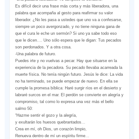
Es difícil decir una frase más corta y más liberadora, una
palabra que acompaña al gesto para reafirmar su valor
liberador. ¿No les pasa a ustedes que uno va a confesarse,
siempre un poco avergonzado, y no tiene ninguna gana de
que el cura le eche un sermón? Si uno ya sabe todo eso
que le dicen…. Uno sólo espera que le digan: Tus pecados
son perdonados. Y a otra cosa.
-Una palabra de futuro.
Puedes irte y no vuelvas a pecar. Hay que situarse en la
experiencia de la pecadora. Su pecado llevaba acarreada la
muerte física. No tenía ningún futuro. Jesús le dice: La vida
no ha terminado, se puede empezar de nuevo. En ella se
cumple la promesa bíblica: Haré surgir ríos en el desierto y
labraré surcos en el mar. El perdón se convierte en alegría y
compromiso, tal como lo expresa una vez más el bello
salmo 50:
“Hazme sentir el gozo y la alegría,
y exultarán los huesos quebrantados…
Crea en mí, oh Dios, un corazón limpio,
Renueva dentro de mí un espíritu firme…