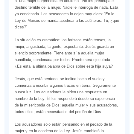
a “una mujer sorprendida en adulterio”. No les preocupa el
destino terrible de la mujer. Nadie le interroga de nada. Está
ya condenada. Los acusadores lo dejan muy claro: “En la
Ley de Moisés se manda apedrear a las adúlteras. Tú, ¿qué
dices?”
La situación es dramática: los fariseos están tensos, la
mujer, angustiada; la gente, expectante. Jesús guarda un
silencio sorprendente. Tiene ante sí a aquella mujer
humillada, condenada por todos. Pronto será ejecutada.
¿Es esta la última palabra de Dios sobre esta hija suya?
Jesús, que está sentado, se inclina hacia el suelo y
comienza a escribir algunos trazos en tierra. Seguramente
busca luz. Los acusadores le piden una respuesta en
nombre de la Ley. Él les responderá desde su experiencia
de la misericordia de Dios: aquella mujer y sus acusadores,
todos ellos, están necesitados del perdón de Dios.
Los acusadores sólo están pensando en el pecado de la
mujer y en la condena de la Ley. Jesús cambiará la