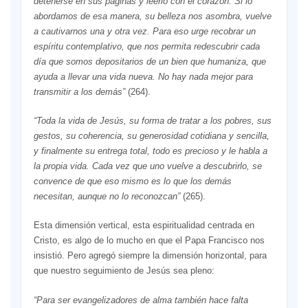
detenerse en sus páginas y leerlo con el corazón. Si lo
abordamos de esa manera, su belleza nos asombra, vuelve
a cautivarnos una y otra vez. Para eso urge recobrar un
espíritu contemplativo, que nos permita redescubrir cada
día que somos depositarios de un bien que humaniza, que
ayuda a llevar una vida nueva. No hay nada mejor para
transmitir a los demás”
(264).
“Toda la vida de Jesús, su forma de tratar a los pobres, sus
gestos, su coherencia, su generosidad cotidiana y sencilla,
y finalmente su entrega total, todo es precioso y le habla a
la propia vida. Cada vez que uno vuelve a descubrirlo, se
convence de que eso mismo es lo que los demás
necesitan, aunque no lo reconozcan”
(265).
Esta dimensión vertical, esta espiritualidad centrada en
Cristo, es algo de lo mucho en que el Papa Francisco nos
insistió. Pero agregó siempre la dimensión horizontal, para
que nuestro seguimiento de Jesús sea pleno:
“Para ser evangelizadores de alma también hace falta