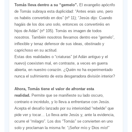
Tomás lleva dentro a su “gemelo”.
El evangelio apócrifo
de Tomás subraya esta duplicidad: “Antes erais uno, pero
os habéis convertido en dos” (nº 11); “Jesús dijo: Cuando
hagáis de los dos uno solo, entonces os convertiréis en
hijos de Adán” (nº 105). Tomás es imagen de todos
nosotros. También nosotros llevamos dentro ese “gemelo”,
inflexible y tenaz defensor de sus ideas, obstinado y
caprichoso en su actitud.
Estas dos realidades o “criaturas” (el Adán antiguo y el
nuevo) coexisten mal, en contraste, a veces en guerra
abierta, en nuestro corazón. ¿Quién no ha experimentado
nunca el sufrimiento de esta desgarradora división interior?
Ahora, Tomás tiene el valor de afrontar esta
realidad.
Permite que se manifieste su lado oscuro,
contrario e incrédulo, y lo lleva a enfrentarse con Jesús.
Acepta el desafío lanzado por su interioridad “rebelde” que
pide ver y tocar… Lo lleva ante Jesús y, ante la evidencia,
ocurre el “milagro”. Los dos “Tomás” se convierten en uno
solo y proclaman la misma fe: “¡Señor mío y Dios mío!”