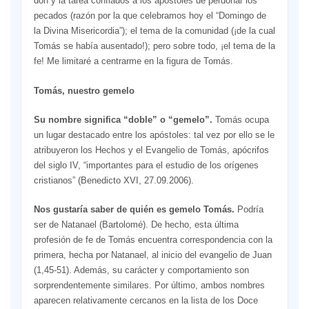
don y la tarea confiados a los apóstoles de perdonar los
pecados (razón por la que celebramos hoy el “Domingo de
la Divina Misericordia”); el tema de la comunidad (¡de la cual
Tomás se había ausentado!); pero sobre todo, ¡el tema de la
fe! Me limitaré a centrarme en la figura de Tomás.
Tomás, nuestro gemelo
Su nombre significa “doble” o “gemelo”.
Tomás ocupa
un lugar destacado entre los apóstoles: tal vez por ello se le
atribuyeron los Hechos y el Evangelio de Tomás, apócrifos
del siglo IV, “importantes para el estudio de los orígenes
cristianos” (Benedicto XVI, 27.09.2006).
Nos gustaría saber de quién es gemelo Tomás.
Podría
ser de Natanael (Bartolomé). De hecho, esta última
profesión de fe de Tomás encuentra correspondencia con la
primera, hecha por Natanael, al inicio del evangelio de Juan
(1,45-51). Además, su carácter y comportamiento son
sorprendentemente similares. Por último, ambos nombres
aparecen relativamente cercanos en la lista de los Doce