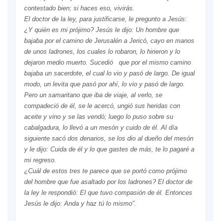
contestado bien; si haces eso, vivirás.
El doctor de la ley, para justificarse, le pregunto a Jesús:
¿Y quién es mi prójimo? Jesús le dijo: Un hombre que
bajaba por el camino de Jerusalén a Jericó, cayo en manos
de unos ladrones, los cuales lo robaron, lo hirieron y lo
dejaron medio muerto. Sucedió que por el mismo camino
bajaba un sacerdote, el cual lo vio y pasó de largo. De igual
modo, un levita que pasó por ahí, lo vio y pasó de largo.
Pero un samaritano que iba de viaje, al verlo, se
compadeció de él, se le acercó, ungió sus heridas con
aceite y vino y se las vendó; luego lo puso sobre su
cabalgadura, lo llevó a un mesón y cuido de él. Al día
siguiente sacó dos denarios, se los dio al dueño del mesón
y le dijo: Cuida de él y lo que gastes de más, te lo pagaré a
mi regreso.
¿Cuál de estos tres te parece que se portó como prójimo
del hombre que fue asaltado por los ladrones? El doctor de
la ley le respondió: El que tuvo compasión de él. Entonces
Jesús le dijo: Anda y haz tú lo mismo”.