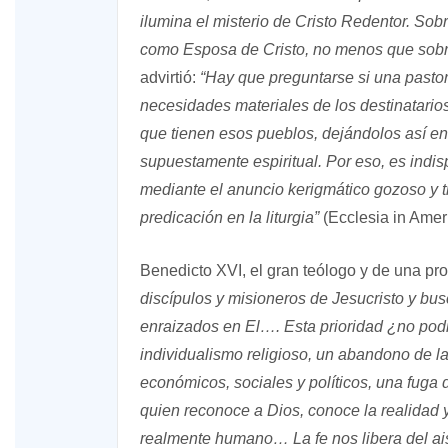
ilumina el misterio de Cristo
Redentor. Sobre
como Esposa de Cristo, no menos que sobre
advirtió:
“Hay que preguntarse si una pastor
necesidades materiales de los destinatario
que tienen esos pueblos, dejándolos así en 
supuestamente espiritual. Por eso, es indi
mediante el anuncio kerigmático gozoso y 
predicación en la liturgia”
(Ecclesia in Ameri
Benedicto XVI, el gran teólogo y de una pro
discípulos y misioneros de Jesucristo y bu
enraizados en El…. Esta prioridad ¿no podr
individualismo religioso, un abandono de l
económicos, sociales y políticos, una fuga
quien reconoce a Dios, conoce la realidad
realmente humano… La fe nos libera del ais