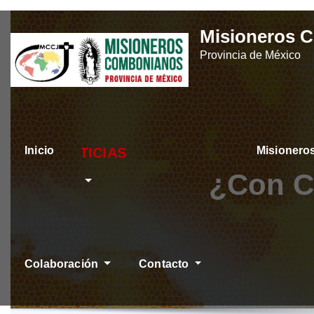
Skip
Misioneros 
to
Provincia de México
content
Inicio
Misioner
ÚLTIMAS NOTICI
¿Con C
Colaboración
Contacto