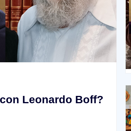
X
XIV Domingo ordinario. Año A
 con Leonardo Boff?