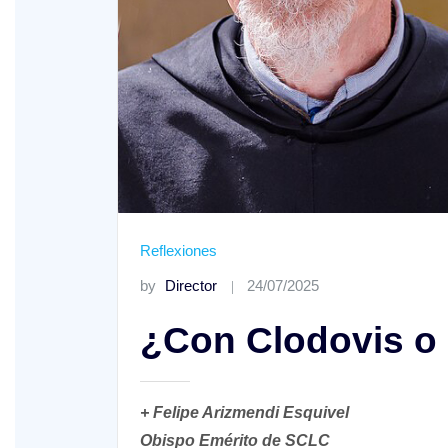
XV Domingo ordinario. Año A
ño A
Reflexiones
by
Director
24/07/2025
¿Con Clodovis o
+ Felipe Arizmendi Esquivel
Obispo Emérito de SCLC