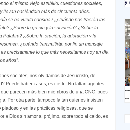
y 
ndo el mismo viejo estribillo: cuestiones sociales,
 y llevan haciéndolo más de cincuenta años.
día se ha vuelto cansina? ¿Cuándo nos traerán las
ritu? ¿Sobre la gracia y la salvación? ¿Sobre la
a Palabra? ¿Sobre la oración, la adoración y la
resumen, ¿cuándo transmitirán por fin un mensaje
o es precisamente lo que más necesitamos hoy en día
os años”.
es sociales, nos olvidamos de Jesucristo, del
dad? Puede haber casos, es cierto. No faltan agentes
---
ero que parecen más bien miembros de una ONG, pues
---
gia. Por otra parte, tampoco faltan quienes insisten
o piadoso y en las prácticas religiosas, que se
 a Dios sin amor al prójimo, sobre todo al caído, es