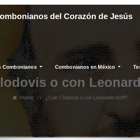
Combonianos del Corazón de Jesús
os Combonianos
Combonianos en México
Te
AS
lodovis o con Leonard
Home
¿Con Clodovis o con Leonardo Boff?