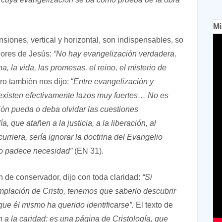
Mi
iones, vertical y horizontal, son indispensables, so
dores de Jesús:
“No hay evangelización verdadera,
a, la vida, las promesas, el reino, el misterio de
o también nos dijo: “
Entre evangelización y
 existen efectivamente lazos muy fuertes… No es
ión pueda o deba olvidar las cuestiones
 que atañen a la justicia, a la liberación, al
urriera, sería ignorar la doctrina del Evangelio
 o padece necesidad”
(EN 31).
n de conservador, dijo con toda claridad:
“Si
plación de Cristo, tenemos que saberlo descubrir
que él mismo ha querido identificarse”.
El texto de
n a la caridad: es una página de Cristología, que