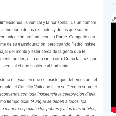
¿S
mensiones, la vertical y la horizontal. Es un hombre
 sobre todo de los excluidos y de los que sufren,
 comunicación profunda con su Padre. Comparte con
e de su transfiguración, pero cuando Pedro insiste
bajar del monte y estar cerca de la gente que le
amente unidos; ni lo uno sin lo otro. Como la cruz, que
el vertical el que sostiene al horizontal.
rio eclesial, en que se insiste que debemos unir el
emplo, el Concilio Vaticano II, en su Decreto sobre el
recomienda con toda insistencia la celebración diaria
smo tiempo dice:
“Aunque se deben a todos, los
a manera especial a los pobres y a los más débiles,
y cuya evangelización se da como prueba de la obra