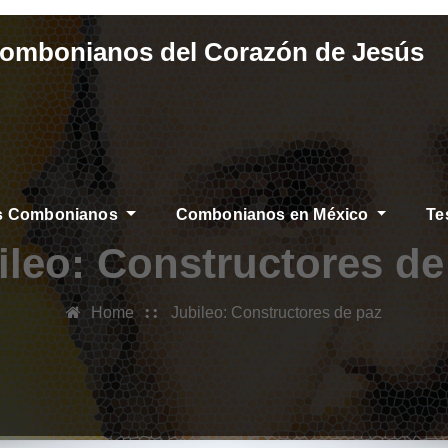
Combonianos del Corazón de Jesús
os Combonianos
Combonianos en México
Te
ileo: Constructores de
Home
Jubileo: Constructores de paz