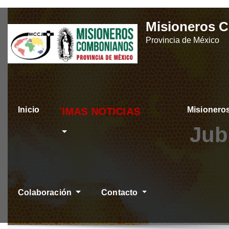
Skip
Misioneros 
to
Provincia de México
content
Inicio
Misioner
TIMAS NOTICIAS
Jub
Colaboración
Contacto