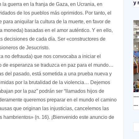
y 
a guerra en la franja de Gaza, en Ucrania, en
vidados de los pueblos más oprimidos. Por tanto, el
e para aniquilar la cultura de la muerte, en favor de
a moneda) basadas en el amor auténtico. Y en ello,
s decisiones de cada día. Ser «constructores de
sioneros de Jesucristo.
a no defrauda) que nos convocaba a iniciar el
gno de esperanza se traduzca en paz para el mundo…
 del pasado, está sometida a una prueba nueva y
imidas por la brutalidad de la violencia… Dejemos
abajan por la paz” podrán ser “llamados hijos de
---
rdaderamente queremos preparar en el mundo el camino
---
ausas que originan las injusticias, cancelemos las
os hambrientos» (n. 16). ¡Bienvenido este anuncio de