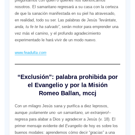
preguntarnos con quién o quiénes nos identificamos
nosotros. El samaritano regresará a su casa con la certeza
de que la sanación manifestada en su piel ha atravesado,
en realidad, todo su ser. Las palabras de Jesús
“levántate,
anda, tu fe te ha salvado”
, serán motor para emprender una
vez más el camino, y el profundo agradecimiento
experimentado le hará vivir de un modo nuevo.
www.feadulta.com
“Exclusión”: palabra prohibida por
el Evangelio y por la Misión
Romeo Ballan, mccj
Con un milagro Jesús sana y purifica a diez leprosos,
aunque ¡
solamente uno -un samaritano, un extranjero!
–
regresa para alabar a Dios y agradecer a Jesús (v. 18). El
primer mensaje evidente del
Evangelio
de hoy es sobre los
buenos modales: aprendemos cómo decir “
gracias
” a una