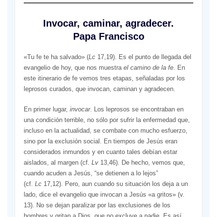
Invocar, caminar, agradecer.
Papa Francisco
«Tu fe te ha salvado» (
Lc
17,19). Es el punto de llegada del
evangelio de hoy, que nos muestra
el camino de la fe
. En
este itinerario de fe vemos tres etapas, señaladas por los
leprosos curados, que invocan, caminan y agradecen.
En primer lugar,
invocar
. Los leprosos se encontraban en
una condición terrible, no sólo por sufrir la enfermedad que,
incluso en la actualidad, se combate con mucho esfuerzo,
sino por la exclusión social. En tiempos de Jesús eran
considerados inmundos y en cuanto tales debían estar
aislados, al margen (cf.
Lv
13,46). De hecho, vemos que,
cuando acuden a Jesús, “se detienen a lo lejos”
(cf.
Lc
17,12). Pero, aun cuando su situación los deja a un
lado, dice el evangelio que invocan a Jesús «a gritos» (v.
13). No se dejan paralizar por las exclusiones de los
hombres y gritan a Dios, que no excluye a nadie. Es así