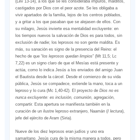
(Lev 13-14), a los que se les consideraba impuros, malditos,
castigados por Dios con el peor azote. Se les obligaba a
vivir apartados de la familia, lejos de los centros poblados,
y a gritar a los que pasaban que se alejasen de ellos. Con
su milagro, Jesús invierte esa mentalidad excluyente: en
los tiempos nuevos la salvación de Dios es para todos, sin
exclusión de nadie; los leprosos no son gente maldita. Es
más, su sanación es signo de la presencia del Reino: el
hecho de que “
los leprosos quedan limpios
” (Mt 11,5; Lc
7,22) es un signo claro de que el Mesías está presente y
actúa, como lo indica Jesús a los enviados del amigo Juan
el Bautista desde la cárcel. Desde el comienzo de su vida
pública, Jesús se compadece, extiende la mano, toca a un
leproso y lo cura (Mc 1,40-42). El proyecto de
Dios no es
nunca excluyente: es inclusión, comunión
, agregación,
compartir. Esta apertura se manifiesta también en la
curación de un ilustre leproso extranjero, Naamán (
I lectura
),
jefe del ejército de Aram (Siria).
Nueve de los diez leprosos eran judíos y uno era
samaritano. Jesús cura de la misma manera a todos, pero