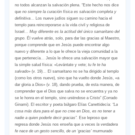
no todos alcanzan la salvación plena. “Este hecho nos dice
que
no siempre la curación física es salvación completa y
definitiva
… Los nueve judíos siguen su camino hacia el
templo para reincorporarse a la vida civil y religiosa de
Israel…
Muy diferente es la actitud del único samaritano del
grupo
. Él vuelve atrás, solo, para dar las gracias al Maestro,
porque comprende que en Jesús puede encontrar algo
nuevo y diferente a lo que le ofrece la vieja comunidad a la
que pertenecía… Jesús le ofrece una salvación mayor que
la simple salud física: «Levántate y vete;
tu fe te ha
salvado
» (v. 19)… El samaritano no se ha dirigido al templo
(como los otros nueve), sino que ha vuelto donde Jesús, «a
dar gloria a Dios» (v. 18), dando prueba, de esta manera, de
comprender que el Dios que salva no se encuentra y ya no
se le honra en el templo, sino uniéndose a Cristo” (Corrado
Ginami). El escritor y poeta búlgaro Elías Canettidecía:
“La
cosa más dura para el que no cree en Dios, es no tener a
nadie a quien poderle decir gracias”.
Ese leproso que
regresa donde Jesús nos enseña que a veces
la verdadera
fe nace de un gesto sencillo, de un ‘gracias’
murmurado