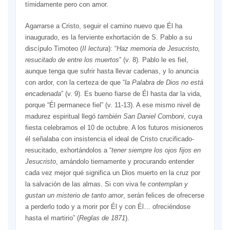
tímidamente pero con amor.
Agarrarse a Cristo, seguir el camino nuevo que Él ha
inaugurado, es la ferviente exhortación de S. Pablo a su
discípulo Timoteo (
II lectura
): “
Haz memoria de Jesucristo,
resucitado de entre los muertos
” (v. 8). Pablo le es fiel,
aunque tenga que sufrir hasta llevar cadenas, y lo anuncia
con ardor, con la certeza de que “
la Palabra de Dios no está
encadenada
” (v. 9). Es bueno fiarse de Él hasta dar la vida,
porque “Él permanece fiel” (v. 11-13). A ese mismo nivel de
madurez espiritual llegó
también San Daniel Comboni
, cuya
fiesta celebramos el 10 de octubre. A los futuros misioneros
él señalaba con insistencia el ideal de Cristo crucificado-
resucitado, exhortándolos a “
tener siempre los ojos fijos en
Jesucristo
, amándolo tiernamente y procurando entender
cada vez mejor qué significa un Dios muerto en la cruz por
la salvación de las almas. Si con viva fe
contemplan y
gustan un misterio de tanto amor
, serán felices de ofrecerse
a perderlo todo y a morir por Él y con Él… ofreciéndose
hasta el martirio” (
Reglas de 1871
).