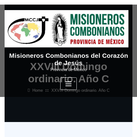
Skip
to
content
Misioneros Combonianos del Corazón
de Jesús
XXVIII Domingo
Provincia de México
ordinario. Año C
Home
XXVIII Domingo ordinario. Año C