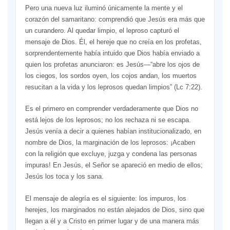
Pero una nueva luz iluminó únicamente la mente y el
corazón del samaritano: comprendió que Jesús era más que
un curandero. Al quedar limpio, el leproso capturó el
mensaje de Dios. Él, el hereje que no creía en los profetas,
sorprendentemente había intuido que Dios había enviado a
quien los profetas anunciaron: es Jesús—“abre los ojos de
los ciegos, los sordos oyen, los cojos andan, los muertos
resucitan a la vida y los leprosos quedan limpios” (Lc 7:22).
Es el primero en comprender verdaderamente que Dios no
está lejos de los leprosos; no los rechaza ni se escapa.
Jesús venía a decir a quienes habían institucionalizado, en
nombre de Dios, la marginación de los leprosos: ¡Acaben
con la religión que excluye, juzga y condena las personas
impuras! En Jesús, el Señor se apareció en medio de ellos;
Jesús los toca y los sana.
El mensaje de alegría es el siguiente: los impuros, los
herejes, los marginados no están alejados de Dios, sino que
llegan a él y a Cristo en primer lugar y de una manera más