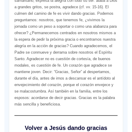
samaritano, expresa la alegría con todo su ser: alaba a Dios
a grandes gritos, se postra, agradece (cf. vv. 15-16). El
culmen del camino de fe es vivir dando gracias. Podemos
preguntarnos: nosotros, que tenemos fe, ¿vivimos la
jornada como un peso a soportar o como una alabanza para
ofrecer? ¿Permanecemos centrados en nosotros mismos a
la espera de pedir la próxima gracia o encontramos nuestra
alegría en la acción de gracias? Cuando agradecemos, el
Padre se conmueve y derrama sobre nosotros el Espíritu
Santo. Agradecer no es cuestión de cortesía, de buenos
modales, es cuestión de fe. Un corazón que agradece se
mantiene joven. Decir: “Gracias, Señor” al despertarnos,
durante el día, antes de irnos a descansar es el antídoto al
envejecimiento del corazón, porque el corazón envejece y
se malacostumbra. Así también en la familia, entre los
esposos: acordarse de decir gracias. Gracias es la palabra
más sencilla y beneficiosa.
Volver a Jesús dando gracias