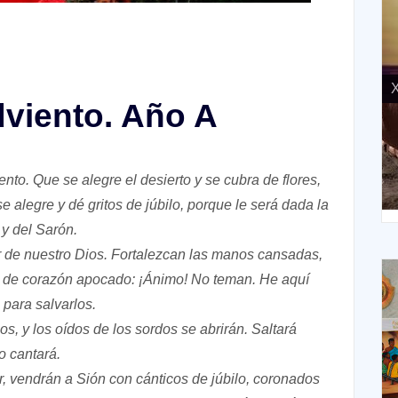
X
dviento. Año A
nto. Que se alegre el desierto y se cubra de flores,
XIV Domingo ordinario. Año A
 alegre y dé gritos de júbilo, porque le será dada la
 y del Sarón.
or de nuestro Dios. Fortalezcan las manos cansadas,
los de corazón apocado: ¡Ánimo! No teman. He aquí
 para salvarlos.
s, y los oídos de los sordos se abrirán. Saltará
o cantará.
r, vendrán a Sión con cánticos de júbilo, coronados