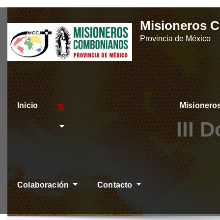
Skip
Misioneros 
to
Provincia de México
content
Inicio
Misioner
ÚLTIMAS NOTICIAS
III 
Colaboración
Contacto