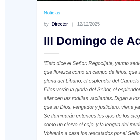
Noticias
by
Director
12/12/2025
III Domingo de A
XV Domingo ordinario. Año A
“Esto dice el Señor: Regocíjate, yermo sedie
que florezca como un campo de lirios, que se
ño A
gloria del Líbano, el esplendor del Carmelo
Ellos verán la gloria del Señor, el esplend
afiancen las rodillas vacilantes. Digan a 
que su Dios, vengador y justiciero, viene ya
Se iluminarán entonces los ojos de los ciego
como un ciervo el cojo, y la lengua del mud
Volverán a casa los rescatados por el Seño