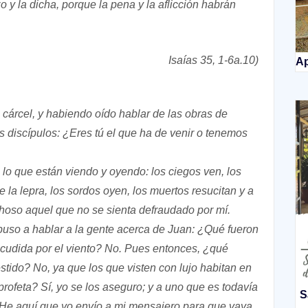
o y la dicha, porque la pena y la aflicción habrán
Isaías 35, 1-6a.10)
Ap
 cárcel, y habiendo oído hablar de las obras de
s discípulos: ¿Eres tú el que ha de venir o tenemos
 lo que están viendo y oyendo: los ciegos ven, los
 la lepra, los sordos oyen, los muertos resucitan y a
choso aquel que no se sienta defraudado por mí.
puso a hablar a la gente acerca de Juan: ¿Qué fueron
acudida por el viento? No. Pues entonces, ¿qué
tido? No, ya que los que visten con lujo habitan en
rofeta? Sí, yo se los aseguro; y a uno que es todavía
S
: He aquí que yo envío a mi mensajero para que vaya