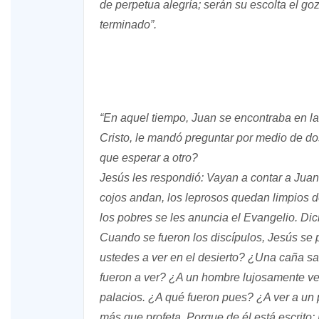
de perpetua alegría; serán su escolta el goz
terminado”.
“En aquel tiempo, Juan se encontraba en la
Cristo, le mandó preguntar por medio de do
que esperar a otro?
Jesús les respondió: Vayan a contar a Juan
cojos andan, los leprosos quedan limpios de
los pobres se les anuncia el Evangelio. Di
Cuando se fueron los discípulos, Jesús se 
ustedes a ver en el desierto? ¿Una caña s
fueron a ver? ¿A un hombre lujosamente ves
palacios. ¿A qué fueron pues? ¿A ver a un p
más que profeta. Porque de él está escrito