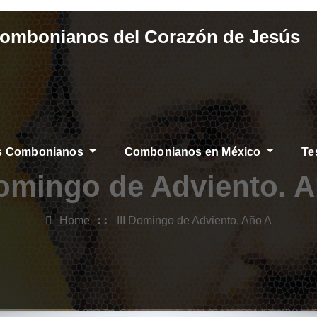
Combonianos del Corazón de Jesús
os Combonianos
Combonianos en México
Te
Domingo de Adviento. 
Home
III Domingo de Adviento. Año A