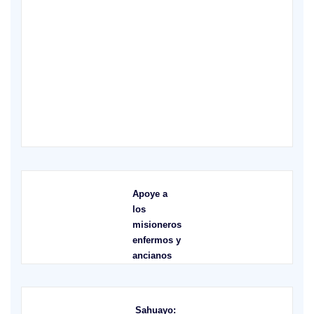
XIV Domingo ordinario. Año A
X
Apoye a
los
misioneros
enfermos y
ancianos
Sahuayo: