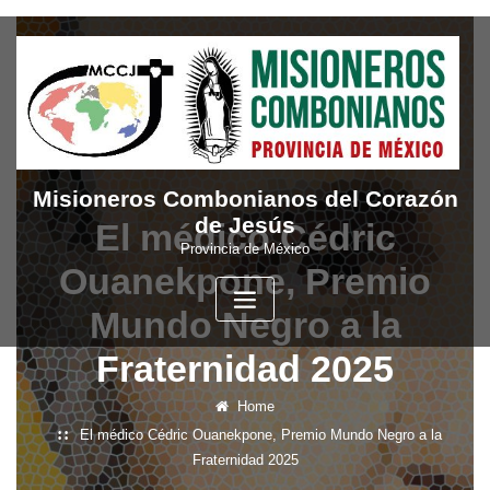
Skip
to
content
Misioneros Combonianos del Corazón
de Jesús
El médico Cédric
Provincia de México
Ouanekpone, Premio
Mundo Negro a la
Fraternidad 2025
Home
El médico Cédric Ouanekpone, Premio Mundo Negro a la
Fraternidad 2025