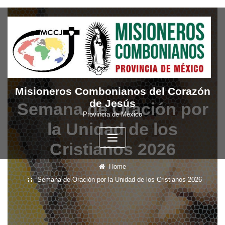
Skip
to
content
Misioneros Combonianos del Corazón
de Jesús
Semana de Oración por
Provincia de México
la Unidad de los
Cristianos 2026
Home
Semana de Oración por la Unidad de los Cristianos 2026