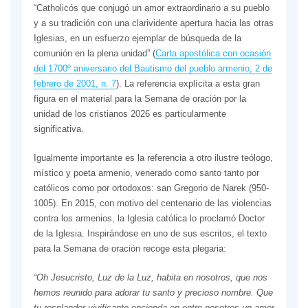
“Catholicós que conjugó un amor extraordinario a su pueblo
y a su tradición con una clarividente apertura hacia las otras
Iglesias, en un esfuerzo ejemplar de búsqueda de la
comunión en la plena unidad” (
Carta apostólica con ocasión
del 1700º aniversario del Bautismo del pueblo armenio, 2 de
febrero de 2001, n. 7
). La referencia explícita a esta gran
figura en el material para la Semana de oración por la
unidad de los cristianos 2026 es particularmente
significativa.
Igualmente importante es la referencia a otro ilustre teólogo,
místico y poeta armenio, venerado como santo tanto por
católicos como por ortodoxos: san Gregorio de Narek (950-
1005). En 2015, con motivo del centenario de las violencias
contra los armenios, la Iglesia católica lo proclamó Doctor
de la Iglesia. Inspirándose en uno de sus escritos, el texto
para la Semana de oración recoge esta plegaria:
“Oh Jesucristo, Luz de la Luz, habita en nosotros, que nos
hemos reunido para adorar tu santo y precioso nombre. Que
tu resplandor vivificante encienda en entre nosotros un amor