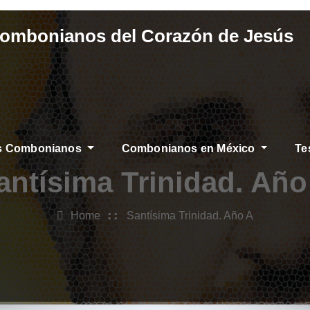
Combonianos del Corazón de Jesús
os Combonianos
Combonianos en México
Te
antísima Trinidad. Año
Home
Santísima Trinidad. Año A