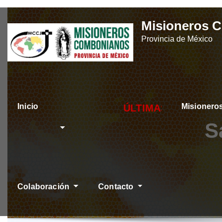
Skip
Misioneros 
to
Provincia de México
content
Inicio
Misioner
ÚLTIMAS NOTICIAS
S
Colaboración
Contacto