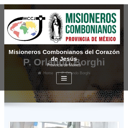
Skip
to
content
Misioneros Combonianos del Corazón
de Jesús
P. Orlando Borghi
Provincia de México
Home
P. Orlando Borghi