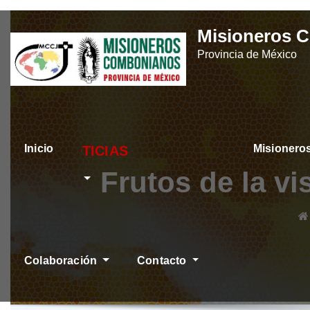
Skip
Misioneros 
to
Provincia de México
content
Inicio
Misioner
ÚLTIMAS NOTICIAS
Frutos de la v
Colaboración
Contacto