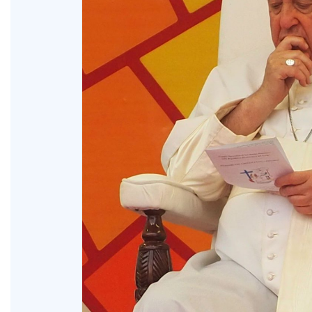
XV Domingo ordinario. Año A
ño A