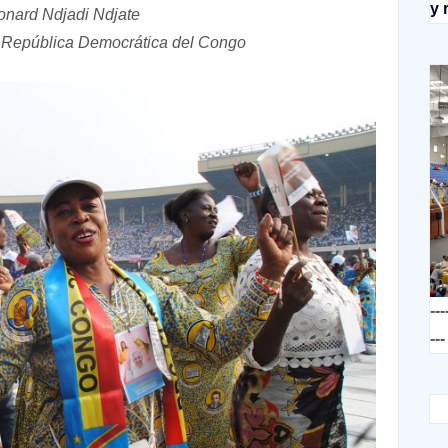
y 
onard Ndjadi Ndjate
la República Democrática del Congo
---
---