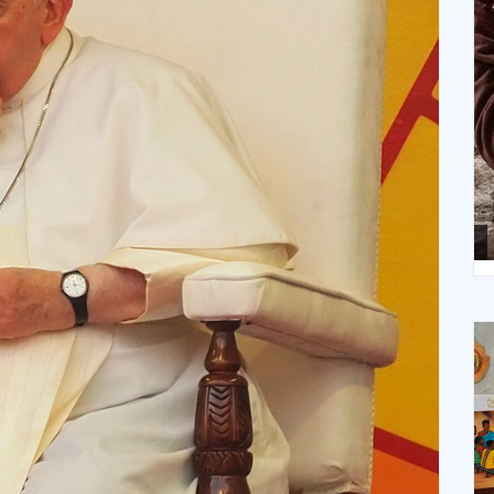
X
XIV Domingo ordinario. Año A