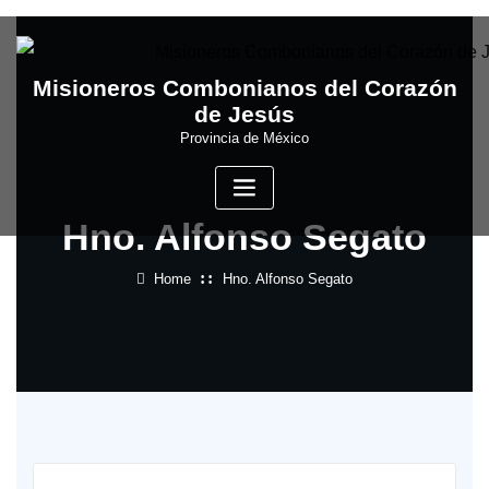
Skip
to
content
Misioneros Combonianos del Corazón
de Jesús
Provincia de México
Hno. Alfonso Segato
Home
Hno. Alfonso Segato