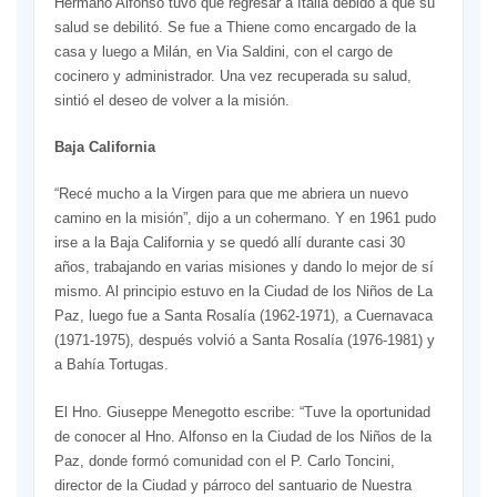
Hermano Alfonso tuvo que regresar a Italia debido a que su
salud se debilitó. Se fue a Thiene como encargado de la
casa y luego a Milán, en Via Saldini, con el cargo de
cocinero y administrador. Una vez recuperada su salud,
sintió el deseo de volver a la misión.
Baja California
“Recé mucho a la Virgen para que me abriera un nuevo
camino en la misión”, dijo a un cohermano. Y en 1961 pudo
irse a la Baja California y se quedó allí durante casi 30
años, trabajando en varias misiones y dando lo mejor de sí
mismo. Al principio estuvo en la Ciudad de los Niños de La
Paz, luego fue a Santa Rosalía (1962-1971), a Cuernavaca
(1971-1975), después volvió a Santa Rosalía (1976-1981) y
a Bahía Tortugas.
El Hno. Giuseppe Menegotto escribe: “Tuve la oportunidad
de conocer al Hno. Alfonso en la Ciudad de los Niños de la
Paz, donde formó comunidad con el P. Carlo Toncini,
director de la Ciudad y párroco del santuario de Nuestra