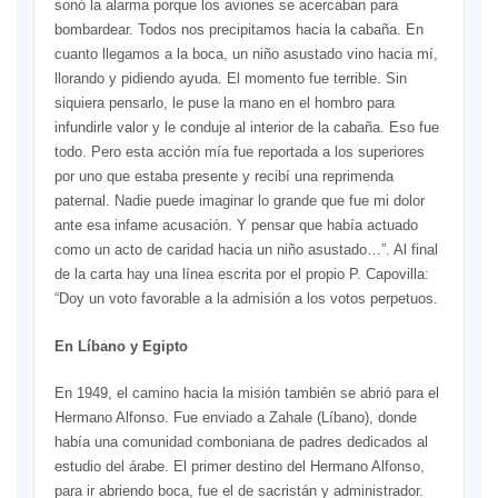
sonó la alarma porque los aviones se acercaban para
bombardear. Todos nos precipitamos hacia la cabaña. En
cuanto llegamos a la boca, un niño asustado vino hacia mí,
llorando y pidiendo ayuda. El momento fue terrible. Sin
siquiera pensarlo, le puse la mano en el hombro para
infundirle valor y le conduje al interior de la cabaña. Eso fue
todo. Pero esta acción mía fue reportada a los superiores
por uno que estaba presente y recibí una reprimenda
paternal. Nadie puede imaginar lo grande que fue mi dolor
ante esa infame acusación. Y pensar que había actuado
como un acto de caridad hacia un niño asustado…”. Al final
de la carta hay una línea escrita por el propio P. Capovilla:
“Doy un voto favorable a la admisión a los votos perpetuos.
En Líbano y Egipto
En 1949, el camino hacia la misión también se abrió para el
Hermano Alfonso. Fue enviado a Zahale (Líbano), donde
había una comunidad comboniana de padres dedicados al
estudio del árabe. El primer destino del Hermano Alfonso,
para ir abriendo boca, fue el de sacristán y administrador.