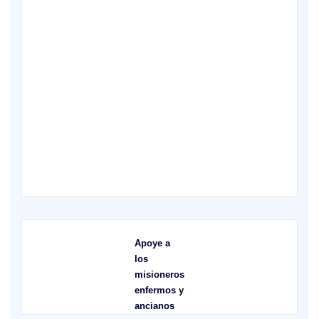
XVI Domingo ordinario. Año A
Apoye a
los
misioneros
enfermos y
ancianos