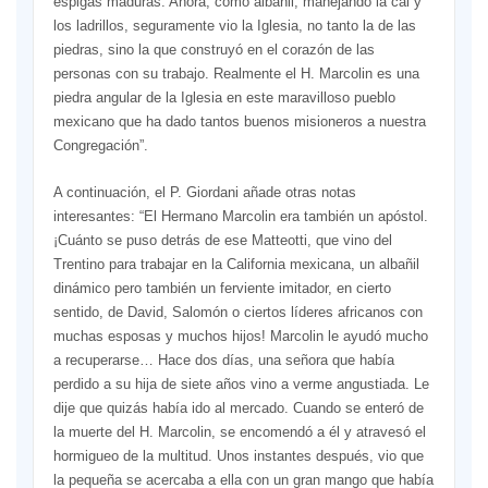
espigas maduras. Ahora, como albañil, manejando la cal y
los ladrillos, seguramente vio la Iglesia, no tanto la de las
piedras, sino la que construyó en el corazón de las
personas con su trabajo. Realmente el H. Marcolin es una
piedra angular de la Iglesia en este maravilloso pueblo
mexicano que ha dado tantos buenos misioneros a nuestra
Congregación”.
A continuación, el P. Giordani añade otras notas
interesantes: “El Hermano Marcolin era también un apóstol.
¡Cuánto se puso detrás de ese Matteotti, que vino del
Trentino para trabajar en la California mexicana, un albañil
dinámico pero también un ferviente imitador, en cierto
sentido, de David, Salomón o ciertos líderes africanos con
muchas esposas y muchos hijos! Marcolin le ayudó mucho
a recuperarse… Hace dos días, una señora que había
perdido a su hija de siete años vino a verme angustiada. Le
dije que quizás había ido al mercado. Cuando se enteró de
la muerte del H. Marcolin, se encomendó a él y atravesó el
hormigueo de la multitud. Unos instantes después, vio que
la pequeña se acercaba a ella con un gran mango que había