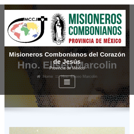
Skip
to
content
Misioneros Combonianos del Corazón
de Jesús
Hno. Eliseo Marcolin
Provincia de México
Home
Hno. Eliseo Marcolin