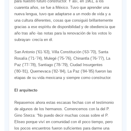
para nuestro futuro constructor. Y así, en 1961, a los
cuarenta años, se fue a México. Tuvo que aprender una
nueva lengua, tuvo que adaptarse a un modo de vida y a
una cultura diferentes, cosas que consiguió brillantemente
gracias a ese espíritu de disponibilidad y de obediencia que
año tras año -las notas para la renovación de los votos lo
subrayan- crecía en él.
San Antonio (’61-’63), Villa Constitución (’63-’70), Santa
Rosalía (’71-’74), Mulegé (’75-’76), Chinantla (’76-’77), La
Paz (’77-’78), Santiago (’78-’79), Ciudad Insurgentes
(’80-’81), Quernevaca (’82-’84), La Paz (’84-’85) fueron las
etapas de su vida mexicana y siempre como constructor.
El arquitecto
Repasemos ahora estas escasas fechas con el testimonio
de algunos de los hermanos. Comencemos con la del P.
Gino Sterza: “No puedo decir muchas cosas sobre el P.
Eliseo porque viví en comunidad con él poco tiempo, pero
los pocos encuentros fueron suficientes para darme una