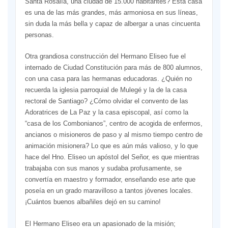
Santa Rosalía, una ciudad de 15.000 habitantes? Esta casa
es una de las más grandes, más armoniosa en sus líneas,
sin duda la más bella y capaz de albergar a unas cincuenta
personas.
Otra grandiosa construcción del Hermano Eliseo fue el
internado de Ciudad Constitución para más de 800 alumnos,
con una casa para las hermanas educadoras. ¿Quién no
recuerda la iglesia parroquial de Mulegé y la de la casa
rectoral de Santiago? ¿Cómo olvidar el convento de las
Adoratrices de La Paz y la casa episcopal, así como la
“casa de los Combonianos”, centro de acogida de enfermos,
ancianos o misioneros de paso y al mismo tiempo centro de
animación misionera? Lo que es aún más valioso, y lo que
hace del Hno. Eliseo un apóstol del Señor, es que mientras
trabajaba con sus manos y sudaba profusamente, se
convertía en maestro y formador, enseñando ese arte que
poseía en un grado maravilloso a tantos jóvenes locales.
¡Cuántos buenos albañiles dejó en su camino!
El Hermano Eliseo era un apasionado de la misión;