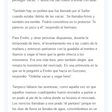
perseguir vacas. Y ahora me han vuelto a enviar con ellas”.
“También hay un profeta que fue llamado por el Señor
cuando estaba ‘detrás de las vacas’. Se llamaba Amos y
también era terrible. Podría convertirse en tu protector. Te
pareces un poco a él”, respondió el hermano.
Para Emilio, y otras personas dispuestas, durante la
temporada de heno, el levantamiento era a las cuatro de la
mañana y entonces partíamos con la guadaña al hombro e
íbamos a segar el heno que la gente ofrecía a los
misioneros. Era una vida dura, pero también alegre, que
rompía la monotonía del noviciado. En una entrevista en la
que se le preguntó a Emilio qué hacía en Gozzano,
respondió: “Ordeñar vacas y segar heno”.
Tampoco faltaron las aventuras, como aquella vez en que
aquellos mansos cuadrúpedos fueron enviados a pastar a
un prado al pie de la colina donde se levanta el noviciado.
Los novicios llamaban a ese prado “el pantano” porque en
los días de lluvia se llenaba de agua, convirtiéndose en un