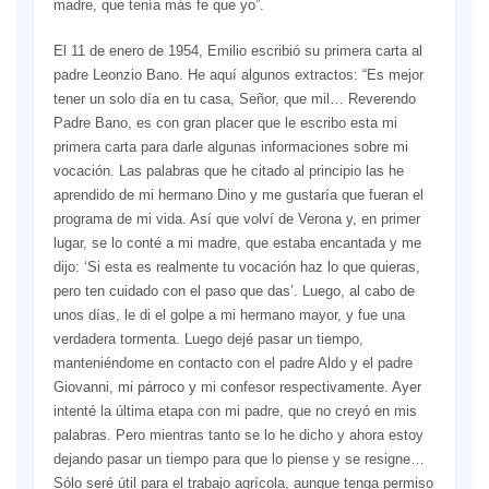
madre, que tenía más fe que yo”.
El 11 de enero de 1954, Emilio escribió su primera carta al
padre Leonzio Bano. He aquí algunos extractos: “Es mejor
tener un solo día en tu casa, Señor, que mil… Reverendo
Padre Bano, es con gran placer que le escribo esta mi
primera carta para darle algunas informaciones sobre mi
vocación. Las palabras que he citado al principio las he
aprendido de mi hermano Dino y me gustaría que fueran el
programa de mi vida. Así que volví de Verona y, en primer
lugar, se lo conté a mi madre, que estaba encantada y me
dijo: ‘Si esta es realmente tu vocación haz lo que quieras,
pero ten cuidado con el paso que das’. Luego, al cabo de
unos días, le di el golpe a mi hermano mayor, y fue una
verdadera tormenta. Luego dejé pasar un tiempo,
manteniéndome en contacto con el padre Aldo y el padre
Giovanni, mi párroco y mi confesor respectivamente. Ayer
intenté la última etapa con mi padre, que no creyó en mis
palabras. Pero mientras tanto se lo he dicho y ahora estoy
dejando pasar un tiempo para que lo piense y se resigne…
Sólo seré útil para el trabajo agrícola, aunque tenga permiso