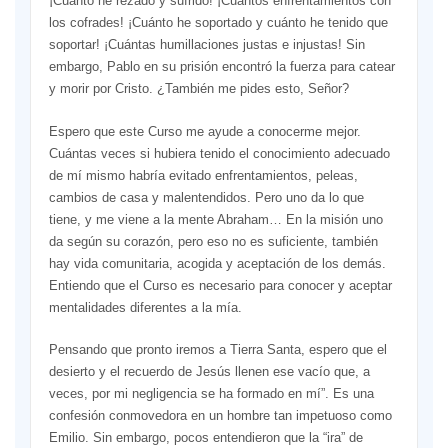
¡Cuánto he rezado y sufrido! ¡Cuántos enfrentamientos con
los cofrades! ¡Cuánto he soportado y cuánto he tenido que
soportar! ¡Cuántas humillaciones justas e injustas! Sin
embargo, Pablo en su prisión encontró la fuerza para catear
y morir por Cristo. ¿También me pides esto, Señor?
Espero que este Curso me ayude a conocerme mejor.
Cuántas veces si hubiera tenido el conocimiento adecuado
de mí mismo habría evitado enfrentamientos, peleas,
cambios de casa y malentendidos. Pero uno da lo que
tiene, y me viene a la mente Abraham… En la misión uno
da según su corazón, pero eso no es suficiente, también
hay vida comunitaria, acogida y aceptación de los demás.
Entiendo que el Curso es necesario para conocer y aceptar
mentalidades diferentes a la mía.
Pensando que pronto iremos a Tierra Santa, espero que el
desierto y el recuerdo de Jesús llenen ese vacío que, a
veces, por mi negligencia se ha formado en mí”. Es una
confesión conmovedora en un hombre tan impetuoso como
Emilio. Sin embargo, pocos entendieron que la “ira” de