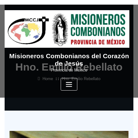
Skip
to
content
Misioneros Combonianos del Corazón
de Jesús
Hno. Emilio Rebellato
Provincia de México
Home
Hno. Emilio Rebellato