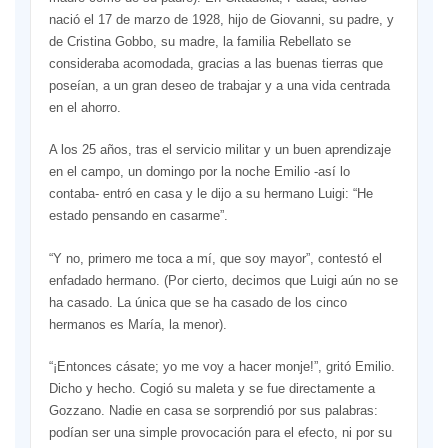
nació el 17 de marzo de 1928, hijo de Giovanni, su padre, y
de Cristina Gobbo, su madre, la familia Rebellato se
consideraba acomodada, gracias a las buenas tierras que
poseían, a un gran deseo de trabajar y a una vida centrada
en el ahorro.
A los 25 años, tras el servicio militar y un buen aprendizaje
en el campo, un domingo por la noche Emilio -así lo
contaba- entró en casa y le dijo a su hermano Luigi: “He
estado pensando en casarme”.
“Y no, primero me toca a mí, que soy mayor”, contestó el
enfadado hermano. (Por cierto, decimos que Luigi aún no se
ha casado. La única que se ha casado de los cinco
hermanos es María, la menor).
“¡Entonces cásate; yo me voy a hacer monje!”, gritó Emilio.
Dicho y hecho. Cogió su maleta y se fue directamente a
Gozzano. Nadie en casa se sorprendió por sus palabras:
podían ser una simple provocación para el efecto, ni por su