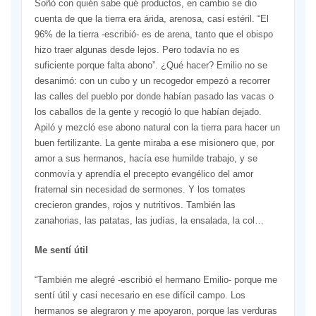
Soñó con quién sabe qué productos, en cambio se dio
cuenta de que la tierra era árida, arenosa, casi estéril. “El
96% de la tierra -escribió- es de arena, tanto que el obispo
hizo traer algunas desde lejos. Pero todavía no es
suficiente porque falta abono”. ¿Qué hacer? Emilio no se
desanimó: con un cubo y un recogedor empezó a recorrer
las calles del pueblo por donde habían pasado las vacas o
los caballos de la gente y recogió lo que habían dejado.
Apiló y mezcló ese abono natural con la tierra para hacer un
buen fertilizante. La gente miraba a ese misionero que, por
amor a sus hermanos, hacía ese humilde trabajo, y se
conmovía y aprendía el precepto evangélico del amor
fraternal sin necesidad de sermones. Y los tomates
crecieron grandes, rojos y nutritivos. También las
zanahorias, las patatas, las judías, la ensalada, la col…
Me sentí útil
“También me alegré -escribió el hermano Emilio- porque me
sentí útil y casi necesario en ese difícil campo. Los
hermanos se alegraron y me apoyaron, porque las verduras