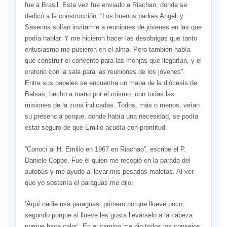
fue a Brasil. Esta vez fue enviado a Riachao, donde se
dedicó a la construcción. “Los buenos padres Angeli y
Sasenna solían invitarme a reuniones de jóvenes en las que
podía hablar. Y me hicieron hacer las desobrigas que tanto
entusiasmo me pusieron en el alma. Pero también había
que construir el convento para las monjas que llegarían, y el
oratorio con la sala para las reuniones de los jóvenes”.
Entre sus papeles se encuentra un mapa de la diócesis de
Balsas, hecho a mano por él mismo, con todas las
misiones de la zona indicadas. Todos, más o menos, veían
su presencia porque, donde había una necesidad, se podía
estar seguro de que Emilio acudía con prontitud.
“Conocí al H. Emilio en 1967 en Riachao”, escribe el P.
Daniele Coppe. Fue él quien me recogió en la parada del
autobús y me ayudó a llevar mis pesadas maletas. Al ver
que yo sostenía el paraguas me dijo:
‘Aquí nadie usa paraguas: primero porque llueve poco,
segundo porque si llueve les gusta llevárselo a la cabeza
porque hace calor’. En el camino me dio todos los consejos