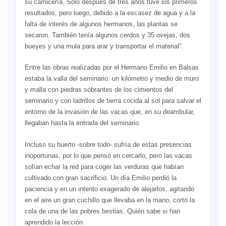
su carnicería. Sólo después de tres años tuve los primeros
resultados, pero luego, debido a la escasez de agua y a la
falta de interés de algunos hermanos, las plantas se
secaron. También tenía algunos cerdos y 35 ovejas, dos
bueyes y una mula para arar y transportar el material”.
Entre las obras realizadas por el Hermano Emilio en Balsas
estaba la valla del seminario: un kilómetro y medio de muro
y malla con piedras sobrantes de los cimientos del
seminario y con ladrillos de tierra cocida al sol para salvar el
entorno de la invasión de las vacas que, en su deambular,
llegaban hasta la entrada del seminario.
Incluso su huerto -sobre todo- sufría de estas presencias
inoportunas, por lo que pensó en cercarlo, pero las vacas
solían echar la red para coger las verduras que habían
cultivado con gran sacrificio. Un día Emilio perdió la
paciencia y en un intento exagerado de alejarlos, agitando
en el aire un gran cuchillo que llevaba en la mano, cortó la
cola de una de las pobres bestias. Quién sabe si han
aprendido la lección.