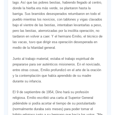
lago. Así que las pobres bestias, habiendo llegado al centro,
donde la hierba era más verde, se plantaron hasta la
barriga. Sus bramidos desesperados retumbaron en todo el
pueblo mientras los novicios, con tablones y vigas clavados
bajo el vientre de las bestias, intentaban levantarlas a peso,
pero las bestias, aterrorizadas por la insólita operación, no
tardaron en volver a caer. Y el hermano Emilio, el técnico de
las vacas, tuvo que dirigir esa operación desesperada en
medio de la hilaridad general.
Junto al trabajo material, estaba el trabajo espiritual de
prepararse para ser auténticos misioneros. En el noviciado,
entre otras cosas, Emilio profundizó en el arte de la oración
y la contemplación que había aprendido de su madre
durante su infancia.
El 9 de septiembre de 1954, Dino hará su profesión
religiosa. Emilio escribió una carta al Superior General
pidiéndole si podía acortar el tiempo de su postulantado
(normalmente duraba seis meses) para poder tomar el
hábito religioso junto a su hermano que hacía los votos. “Me