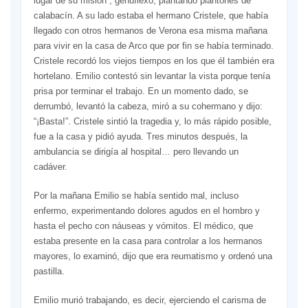
lugar de su misión”, genuflexo, plantando plantones de
calabacín. A su lado estaba el hermano Cristele, que había
llegado con otros hermanos de Verona esa misma mañana
para vivir en la casa de Arco que por fin se había terminado.
Cristele recordó los viejos tiempos en los que él también era
hortelano. Emilio contestó sin levantar la vista porque tenía
prisa por terminar el trabajo. En un momento dado, se
derrumbó, levantó la cabeza, miró a su cohermano y dijo:
“¡Basta!”. Cristele sintió la tragedia y, lo más rápido posible,
fue a la casa y pidió ayuda. Tres minutos después, la
ambulancia se dirigía al hospital… pero llevando un
cadáver.
Por la mañana Emilio se había sentido mal, incluso
enfermo, experimentando dolores agudos en el hombro y
hasta el pecho con náuseas y vómitos. El médico, que
estaba presente en la casa para controlar a los hermanos
mayores, lo examinó, dijo que era reumatismo y ordenó una
pastilla.
Emilio murió trabajando, es decir, ejerciendo el carisma de