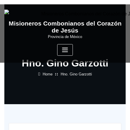
Skip
to
content
Misioneros Combonianos del Corazón
de Jesús
Provincia de México
Hno. Gino Garzotti
Home
Hno. Gino Garzotti