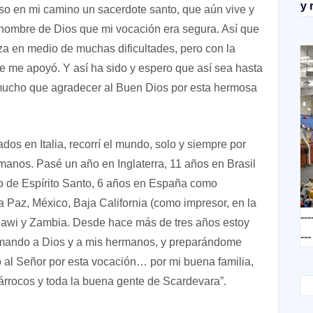
y 
uso en mi camino un sacerdote santo, que aún vive y
nombre de Dios que mi vocación era segura. Así que
a en medio de muchas dificultades, pero con la
re me apoyó. Y así ha sido y espero que así sea hasta
o mucho que agradecer al Buen Dios por esta hermosa
os en Italia, recorrí el mundo, solo y siempre por
rmanos. Pasé un año en Inglaterra, 11 años en Brasil
do de Espírito Santo, 6 años en España como
a Paz, México, Baja California (como impresor, en la
---
alawi y Zambia. Desde hace más de tres años estoy
---
amando a Dios y a mis hermanos, y preparándome
al Señor por esta vocación… por mi buena familia,
árrocos y toda la buena gente de Scardevara”.