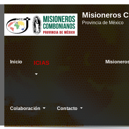
Skip
Misioneros 
to
Provincia de México
content
Inicio
Misioner
ÚLTIMAS NOTICIA
Colaboración
Contacto