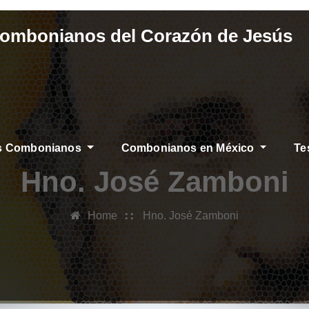
Combonianos del Corazón de Jesús
os Combonianos
Combonianos en México
Te
S
Hno. José Zamboni
Home
Hno. José Zamboni