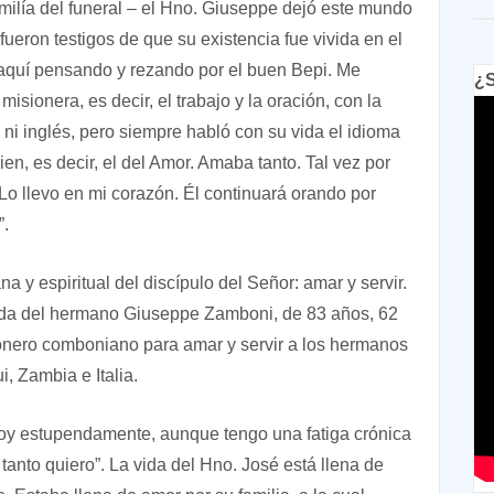
omilía del funeral – el Hno. Giuseppe dejó este mundo
eron testigos de que su existencia fue vivida en el
 aquí pensando y rezando por el buen Bepi. Me
¿S
sionera, es decir, el trabajo y la oración, con la
i inglés, pero siempre habló con su vida el idioma
n, es decir, el del Amor. Amaba tanto. Tal vez por
o llevo en mi corazón. Él continuará orando por
”.
y espiritual del discípulo del Señor: amar y servir.
 vida del hermano Giuseppe Zamboni, de 83 años, 62
onero comboniano para amar y servir a los hermanos
i, Zambia e Italia.
stoy estupendamente, aunque tengo una fatiga crónica
anto quiero”. La vida del Hno. José está llena de