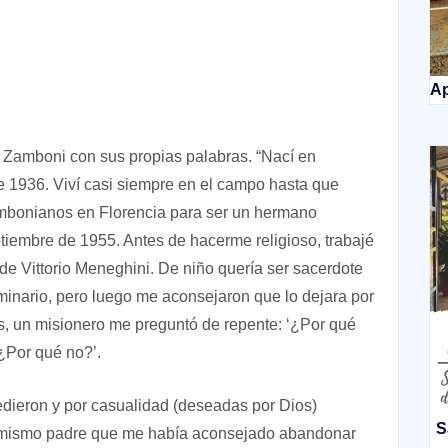
Ap
Zamboni con sus propias palabras. “Nací en
e 1936. Viví casi siempre en el campo hasta que
ombonianos en Florencia para ser un hermano
ptiembre de 1955. Antes de hacerme religioso, trabajé
e Vittorio Meneghini. De niño quería ser sacerdote
minario, pero luego me aconsejaron que lo dejara por
s, un misionero me preguntó de repente: ‘¿Por qué
‘¿Por qué no?’.
edieron y por casualidad (deseadas por Dios)
S
l mismo padre que me había aconsejado abandonar