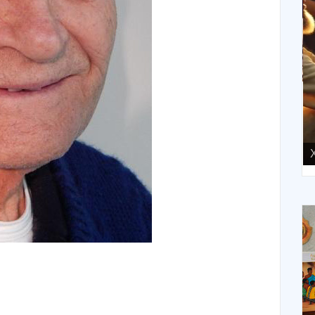
XIII Domingo ordinario. Año A
X