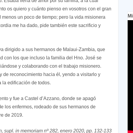
o. Estaba llena de amor por su familia, a la cual
nto os quiero y cuánto pienso en vosotros con el gran
Mi
al menos un poco de tiempo; pero la vida misionera
cordia me ha dado, pide también este sacrificio y
va dirigido a sus hermanos de Malaui-Zambia, que
d con los que incluso la familia del Hno. José se
iándose y colaborando con el trabajo misionero.
 de reconocimiento hacia él, yendo a visitarlo y
la edificación de todos.
miento y fue a Castel d’Azzano, donde se apagó
 de los enfermos, rodeado de sus hermanos de
re de 2019.
, supl. in memoriam nº 282, enero 2020, pp. 132-133