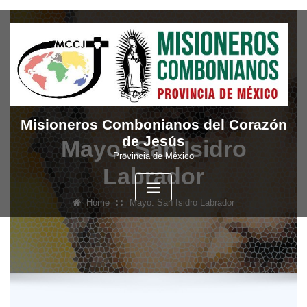
Skip
to
content
Misioneros Combonianos del Corazón
de Jesús
Mayo: San Isidro
Provincia de México
Labrador
Home
Mayo: San Isidro Labrador