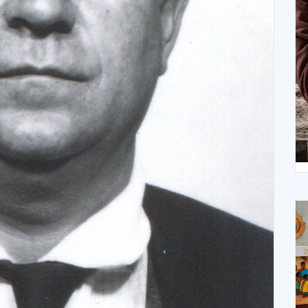
X
XIV Domingo ordinario. Año A