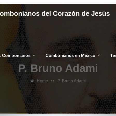
Combonianos del Corazón de Jesús
os Combonianos
Combonianos en México
Te
S
P. Bruno Adami
Home
P. Bruno Adami