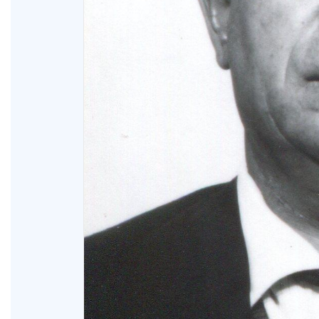
XV Domingo ordinario. Año A
ño A