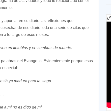
grama de actividades y todo lo relacionado con el
amente.
¿S
 y apuntar en su diario las reflexiones que
l cosechar de ese diario toda una serie de citas que
ón a lo largo de esos meses:
viven en tinieblas y en sombras de muerte.
rio palabras del Evangelio. Evidentemente porque esas
a especial:
está ya madura para la siega.
il…
e a mí no es digo de mí.