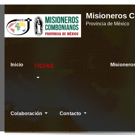
Skip
Misioneros 
to
Provincia de México
content
Inicio
Misioner
ÚLTIMAS NOTICIA
Colaboración
Contacto