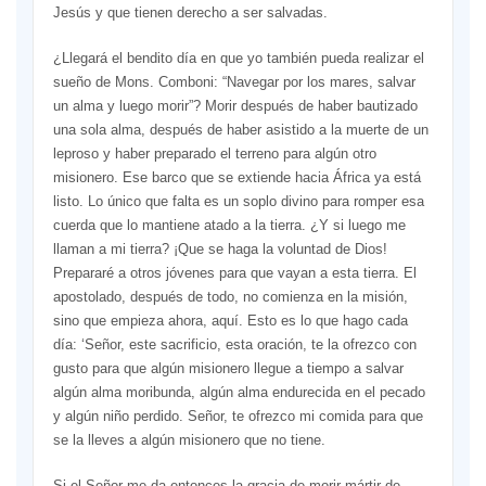
Jesús y que tienen derecho a ser salvadas.
¿Llegará el bendito día en que yo también pueda realizar el
sueño de Mons. Comboni: “Navegar por los mares, salvar
un alma y luego morir”? Morir después de haber bautizado
una sola alma, después de haber asistido a la muerte de un
leproso y haber preparado el terreno para algún otro
misionero. Ese barco que se extiende hacia África ya está
listo. Lo único que falta es un soplo divino para romper esa
cuerda que lo mantiene atado a la tierra. ¿Y si luego me
llaman a mi tierra? ¡Que se haga la voluntad de Dios!
Prepararé a otros jóvenes para que vayan a esta tierra. El
apostolado, después de todo, no comienza en la misión,
sino que empieza ahora, aquí. Esto es lo que hago cada
día: ‘Señor, este sacrificio, esta oración, te la ofrezco con
gusto para que algún misionero llegue a tiempo a salvar
algún alma moribunda, algún alma endurecida en el pecado
y algún niño perdido. Señor, te ofrezco mi comida para que
se la lleves a algún misionero que no tiene.
Si el Señor me da entonces la gracia de morir mártir de