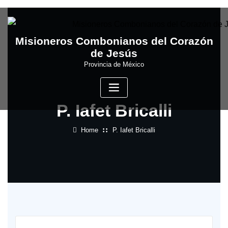
Skip
to
content
Misioneros Combonianos del Corazón
de Jesús
Provincia de México
P. Iafet Bricalli
Home
P. Iafet Bricalli