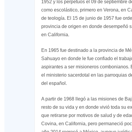
1952 y los perpetuos el 09 de septiembre d
como escolástico, primero en Verona, en 
de teología. El 15 de junio de 1957 fue or
provincia de origen en donde desempeñó su
en California.
En 1965 fue destinado a la provincia de Mé
Sahuayo en donde le fue confiado el traba
aspirantes a ser misioneros combonianos.
el ministerio sacerdotal en las parroquias 
del español.
A partir de 1968 llegó a las misiones de Ba
resto de su vida y en donde vivió toda su 
que retirarse por motivos de salud y de ed
Covina, en California, pero permaneció po
año 2014 regresó a México, aunque jurídica