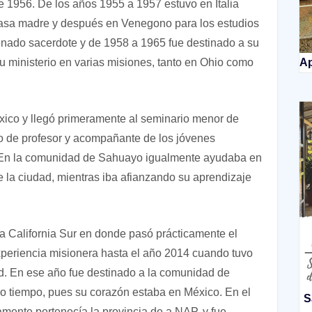
e 1956. De los años 1955 a 1957 estuvo en Italia
Casa madre y después en Venegono para los estudios
denado sacerdote y de 1958 a 1965 fue destinado a su
 ministerio en varias misiones, tanto en Ohio como
Ap
xico y llegó primeramente al seminario menor de
jo de profesor y acompañante de los jóvenes
 En la comunidad de Sahuayo igualmente ayudaba en
de la ciudad, mientras iba afianzando su aprendizaje
ja California Sur en donde pasó prácticamente el
experiencia misionera hasta el año 2014 cuando tuvo
ad. En ese año fue destinado a la comunidad de
co tiempo, pues su corazón estaba en México. En el
S
mente pertenecía la provincia de a NAP, y fue