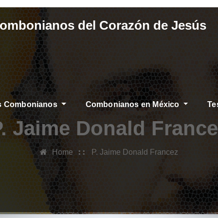
Combonianos del Corazón de Jesús
os Combonianos
Combonianos en México
Te
P. Jaime Donald France
Home
P. Jaime Donald Francez