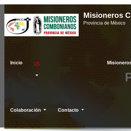
Skip
Misioneros 
to
Provincia de México
content
Inicio
Misioner
ÚLTIMAS NOTICIAS
Colaboración
Contacto