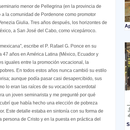
seminario menor de Pellegrina (en la provincia de
ado a la comunidad de Pordenone como promotor
Venezia Giulia. Tres años después, los horizontes de
Ap
 México, a San José del Cabo, como vicepárroco.
 mexicana”, escribe el P. Rafael G. Ponce en su
ía 47 años en América Latina (México, Ecuador y
es iguales entre la promoción vocacional, la
s pobres. En todos estos años nunca cambió su estilo
onrisa; aunque podía pasar casi desapercibido, sus
o lo eran las raíces de su vocación sacerdotal
a un joven seminarista y me pregunté por qué
scubrí que había hecho una elección de pobreza
lor. Este detalle estaba en sintonía con su forma de
a persona de Cristo y en la puesta en práctica del
S