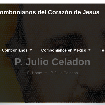
Combonianos del Corazón de Jesús
os Combonianos
Combonianos en México
Te
P. Julio Celadon
Home
P. Julio Celadon