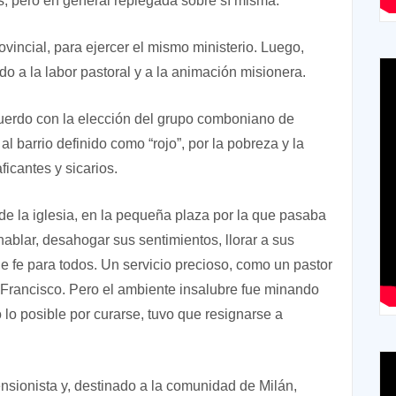
as, pero en general replegada sobre sí misma.
vincial, para ejercer el mismo ministerio. Luego,
o a la labor pastoral y a la animación misionera.
cuerdo con la elección del grupo comboniano de
al barrio definido como “rojo”, por la pobreza y la
icantes y sicarios.
 de la iglesia, en la pequeña plaza por la que pasaba
hablar, desahogar sus sentimientos, llorar a sus
e fe para todos. Un servicio precioso, como un pastor
a Francisco. Pero el ambiente insalubre fue minando
lo posible por curarse, tuvo que resignarse a
nsionista y, destinado a la comunidad de Milán,