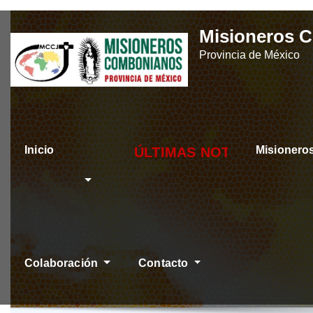
Skip
Misioneros 
to
Provincia de México
content
Inicio
Misioner
ÚLTIMAS NOTICIAS
Colaboración
Contacto