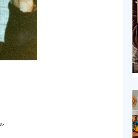
X
XIV Domingo ordinario. Año A
ex