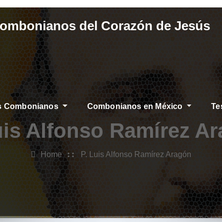
Combonianos del Corazón de Jesús
os Combonianos
Combonianos en México
Te
AS
uis Alfonso Ramírez A
Home
P. Luis Alfonso Ramírez Aragón