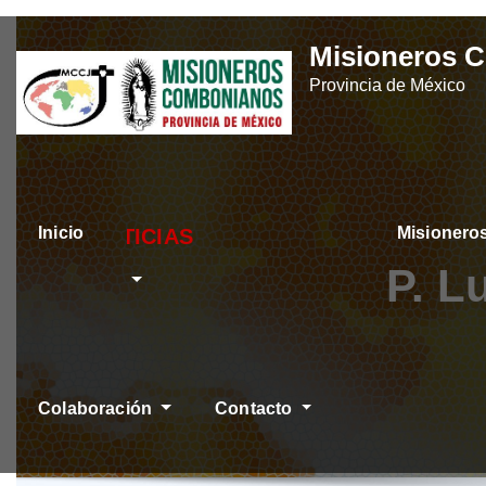
Skip
Misioneros 
to
Provincia de México
content
Inicio
Misioner
ÚLTIMAS NOTICI
P. L
Colaboración
Contacto