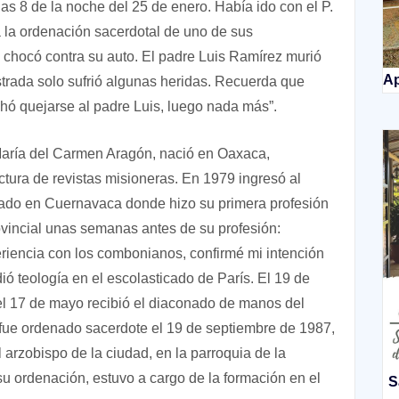
as 8 de la noche del 25 de enero. Había ido con el P.
 a la ordenación sacerdotal de uno de sus
chocó contra su auto. El padre Luis Ramírez murió
Ap
strada solo sufrió algunas heridas. Recuerda que
ó quejarse al padre Luis, luego nada más”.
 María del Carmen Aragón, nació en Oaxaca,
ctura de revistas misioneras. En 1979 ingresó al
iado en Cuernavaca donde hizo su primera profesión
ovincial unas semanas antes de su profesión:
riencia con los combonianos, confirmé mi intención
ó teología en el escolasticado de París. El 19 de
 el 17 de mayo recibió el diaconado de manos del
fue ordenado sacerdote el 19 de septiembre de 1987,
 arzobispo de la ciudad, en la parroquia de la
 ordenación, estuvo a cargo de la formación en el
S