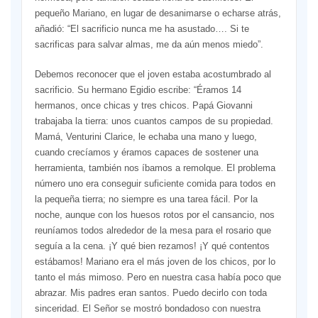
pequeño Mariano, en lugar de desanimarse o echarse atrás,
añadió: “El sacrificio nunca me ha asustado…. Si te
sacrificas para salvar almas, me da aún menos miedo”.
Debemos reconocer que el joven estaba acostumbrado al
sacrificio. Su hermano Egidio escribe: “Éramos 14
hermanos, once chicas y tres chicos. Papá Giovanni
trabajaba la tierra: unos cuantos campos de su propiedad.
Mamá, Venturini Clarice, le echaba una mano y luego,
cuando crecíamos y éramos capaces de sostener una
herramienta, también nos íbamos a remolque. El problema
número uno era conseguir suficiente comida para todos en
la pequeña tierra; no siempre es una tarea fácil. Por la
noche, aunque con los huesos rotos por el cansancio, nos
reuníamos todos alrededor de la mesa para el rosario que
seguía a la cena. ¡Y qué bien rezamos! ¡Y qué contentos
estábamos! Mariano era el más joven de los chicos, por lo
tanto el más mimoso. Pero en nuestra casa había poco que
abrazar. Mis padres eran santos. Puedo decirlo con toda
sinceridad. El Señor se mostró bondadoso con nuestra