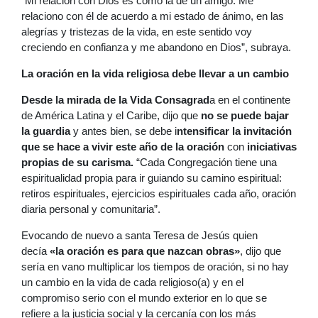
“Mi relación con Dios es como la de un amigo. Me
relaciono con él de acuerdo a mi estado de ánimo, en las
alegrías y tristezas de la vida, en este sentido voy
creciendo en confianza y me abandono en Dios”, subraya.
La oración en la vida religiosa debe llevar a un cambio
Desde la mirada de la Vida Consagrad
a en el continente
de América Latina y el Caribe, dijo que
no se puede bajar
la guardia
y antes bien, se debe i
ntensificar la invitación
que se hace a vivir este año de la oración
con
iniciativas
propias de su carisma.
“Cada Congregación tiene una
espiritualidad propia para ir guiando su camino espiritual:
retiros espirituales, ejercicios espirituales cada año, oración
diaria personal y comunitaria”.
Evocando de nuevo a santa Teresa de Jesús quien
decía
«la oración es para que nazcan obras»
, dijo que
sería en vano multiplicar los tiempos de oración, si no hay
un cambio en la vida de cada religioso(a) y en el
compromiso serio con el mundo exterior en lo que se
refiere a la justicia social y la cercanía con los más