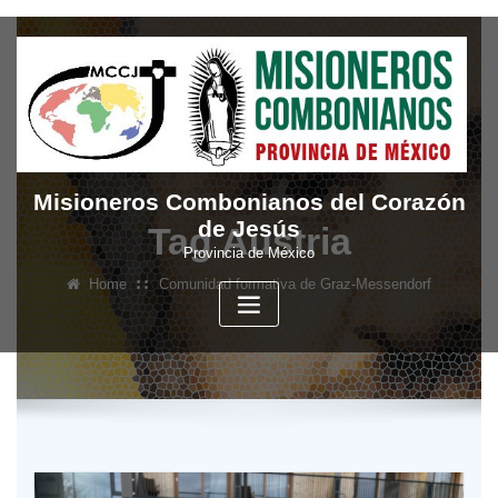
Skip
to
content
Misioneros Combonianos del Corazón
de Jesús
Tag Austria
Provincia de México
Home
Comunidad formativa de Graz-Messendorf