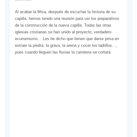
Al acabar la Misa, después de escuchar la historia de su
capilla, hemos tenido una reunión para ver los preparativos
de la construcción de la nueva capilla. Todas las otras
iglesias cristianas se han unido al proyecto; verdadero
ecumenismo… Les he dicho que tienen que darse prisa en
extraer la piedra, la grava, la arena y cocer los ladrillos…,
pues cuando lleguen las lluvias la carretera se cortará.
A
un
15
de
Mb
se
enc
Bo
cen
neu
de