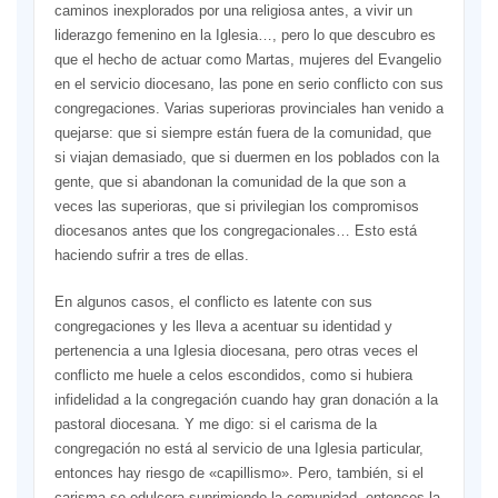
caminos inexplorados por una religiosa antes, a vivir un
liderazgo femenino en la Iglesia…, pero lo que descubro es
que el hecho de actuar como Martas, mujeres del Evangelio
en el servicio diocesano, las pone en serio conflicto con sus
congregaciones. Varias superioras provinciales han venido a
quejarse: que si siempre están fuera de la comunidad, que
si viajan demasiado, que si duermen en los poblados con la
gente, que si abandonan la comunidad de la que son a
veces las superioras, que si privilegian los compromisos
diocesanos antes que los congregacionales… Esto está
haciendo sufrir a tres de ellas.
En algunos casos, el conflicto es latente con sus
congregaciones y les lleva a acentuar su identidad y
pertenencia a una Iglesia diocesana, pero otras veces el
conflicto me huele a celos escondidos, como si hubiera
infidelidad a la congregación cuando hay gran donación a la
pastoral diocesana. Y me digo: si el carisma de la
congregación no está al servicio de una Iglesia particular,
entonces hay riesgo de «capillismo». Pero, también, si el
carisma se edulcora suprimiendo la comunidad, entonces la