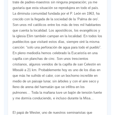
trate de padres-maestros sin ninguna preparación; ya me
gustaría que esta situación se reprodujera en todo el país.
La diminuta comunidad fundada por el P. León en 1963, ha
crecido con la llegada de la sociedad de la ‘Palma de oro’.
Son unos mil católicos entre los más de tres mil habitantes
que cuenta la localidad. Los apostólicos, los evangélicos y
la iglesia Elim también campan en la localidad. En todos los
pueblecitos que visitaré estos días, siempre oiré la misma
canción: “solo una perforación de agua para todo el pueblo”.
En pleno mediodía hemos celebrado la Eucaristía en una
capilla con planchas de cinc. Son unos trescientos
cristianos, algunos venidos de la capilla de san Celestin en
Mboulé a 21 km. Probablemente hoy es uno de los días en
que más he sufrido el calor, con un bochorno increíble en
medio de un paisaje lunar, sin árboles y con el aire seco y
lleno de arena del harmatán que se infiltra en los
pulmones… Toda la mañana tuve un bajón de tensión fuerte
y me dormía conduciendo, e incluso durante la Misa…
El papá de Wester, uno de nuestros seminaristas que