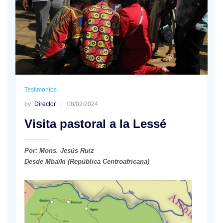
Testimonios
by
Director
08/02/2024
Visita pastoral a la Lessé
Por: Mons. Jesús Ruíz
Desde Mbaïki (República Centroafricana)
En
mi
primera
visita