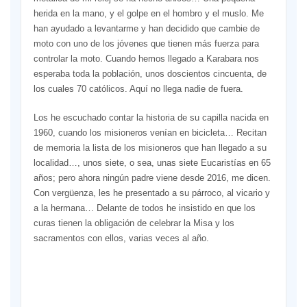
herida en la mano, y el golpe en el hombro y el muslo. Me
han ayudado a levantarme y han decidido que cambie de
moto con uno de los jóvenes que tienen más fuerza para
controlar la moto. Cuando hemos llegado a Karabara nos
esperaba toda la población, unos doscientos cincuenta, de
los cuales 70 católicos. Aquí no llega nadie de fuera.
Los he escuchado contar la historia de su capilla nacida en
1960, cuando los misioneros venían en bicicleta… Recitan
de memoria la lista de los misioneros que han llegado a su
localidad…, unos siete, o sea, unas siete Eucaristías en 65
años; pero ahora ningún padre viene desde 2016, me dicen.
Con vergüenza, les he presentado a su párroco, al vicario y
a la hermana… Delante de todos he insistido en que los
curas tienen la obligación de celebrar la Misa y los
sacramentos con ellos, varias veces al año.
Con
el
polvo