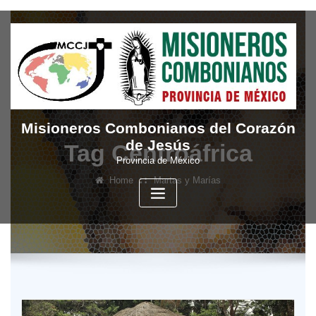
Skip
to
content
Misioneros Combonianos del Corazón
de Jesús
Tag Centroáfrica
Provincia de México
Home
Martas y Marías