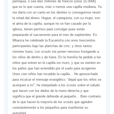
parroquia, o sea diez millones de francos (unos 15.000€)
que es lo que cuesta, más o menos una capilla mediana. Ya
me daría con un canto en los dientes si conseguimos reunir
la mitad del dinero. Hugue, el catequista, con su mujer, son
el alma de la capilla; aunque no se han casado por la
iglesia, tienen permiso para comulgar pues están
preparando el sacramento para el mes de septiembre. En
Mbanza he celebrado la Eucaristía con unos trescientos
participantes bajo las planchas de cinc, y otros tantos
mirones fuera. Los scouts me ponen nervioso fustigando a
los niños de dentro y de fuera. En la homilía he pedido a los
niños que entren en la capilla sin muro, y que se sienten en
los paños que han extendido por el suelo para acogerme.
Unos cien niños han invadido la capilla… He aprovechado
para inculcar el mensaje evangélico: “dejad que los niños se
acerquen a mí”; he interpelado a los scouts sobre el saludo
que hacen con los dedos de la mano derecha y que
significa que el grande defiende al pequeño… Bien contrario
de lo que hacen la mayoría de los scouts que agreden
constantemente a los pequeños para manifestar su
autoridad.