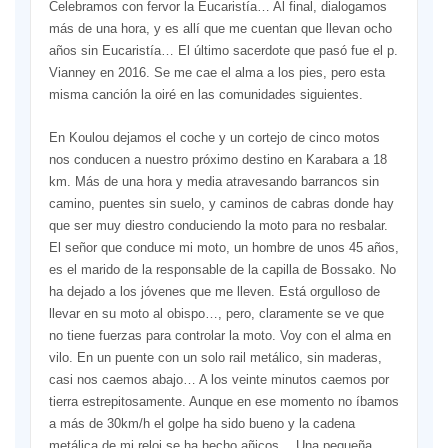
Celebramos con fervor la Eucaristía… Al final, dialogamos
más de una hora, y es allí que me cuentan que llevan ocho
años sin Eucaristía… El último sacerdote que pasó fue el p.
Vianney en 2016. Se me cae el alma a los pies, pero esta
misma canción la oiré en las comunidades siguientes.
En Koulou dejamos el coche y un cortejo de cinco motos
nos conducen a nuestro próximo destino en Karabara a 18
km. Más de una hora y media atravesando barrancos sin
camino, puentes sin suelo, y caminos de cabras donde hay
que ser muy diestro conduciendo la moto para no resbalar.
El señor que conduce mi moto, un hombre de unos 45 años,
es el marido de la responsable de la capilla de Bossako. No
ha dejado a los jóvenes que me lleven. Está orgulloso de
llevar en su moto al obispo…, pero, claramente se ve que
no tiene fuerzas para controlar la moto. Voy con el alma en
vilo. En un puente con un solo rail metálico, sin maderas,
casi nos caemos abajo… A los veinte minutos caemos por
tierra estrepitosamente. Aunque en ese momento no íbamos
a más de 30km/h el golpe ha sido bueno y la cadena
metálica de mi reloj se ha hecho añicos… Una pequeña