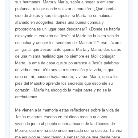
sus hermanas, Marta y María, sabía a hogar, a amistad
profunda, a lugar donde solazar el corazón. ¿Qué habría
sido de Jesús y sus discípulos si Marta no se hubiera
afanado en acogerles, darles una buena comida y
proporcionales un lugar para descansar? ¿Dónde se habría
explayado el corazón de Jesús si María no hubiera sabido
escuchar y acoger los secretos del Maestro? Y ese Lázaro
amigo, al que Jesús tanto quería. Marta y María, dos caras
de una misma realidad que no siempre es fácil conjugar.
Marta, la ama de casa que supo arranca a Jesús palabras
de vida eterna: «Yo soy la resurrección y la vida, el que
crea en mí, aunque haya muerto, vivirá». María, que a los
pies del Maestro aprende los secretos que esconde su
corazón: «María ha escogido la mejor parte y no se la
arrebatarán».
Me vienen a la memoria estas reflexiones sobre la vida de
Jesús mientras escribo en mi diario todo lo que voy
viviendo junto al pueblo centroafricano de la diócesis de
Mbaiki, que me ha sido encomendada como obispo. Tal vez
me equivoque, pero tengo la sensación de que desde hace