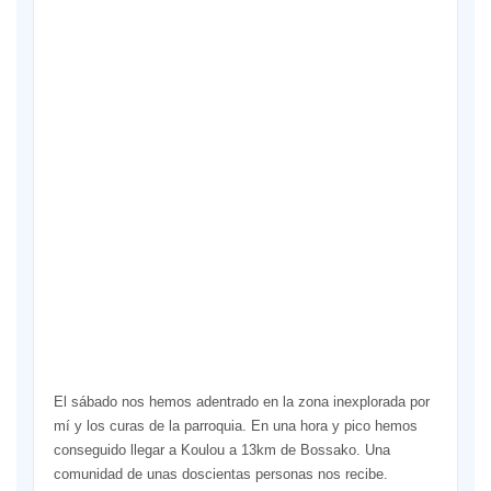
te
qu
con
an
de
las
llu
En
juli
la
car
qu
cor
ha
dic
El sábado nos hemos adentrado en la zona inexplorada por
mí y los curas de la parroquia. En una hora y pico hemos
conseguido llegar a Koulou a 13km de Bossako. Una
comunidad de unas doscientas personas nos recibe.