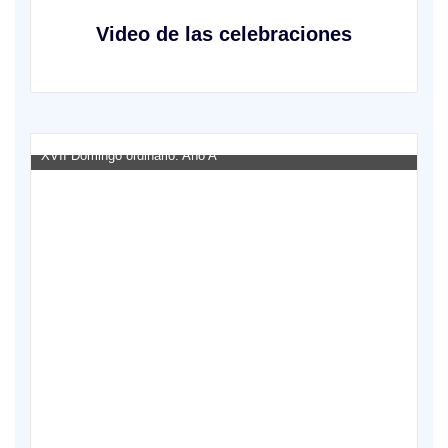
Video de las celebraciones
 Año A