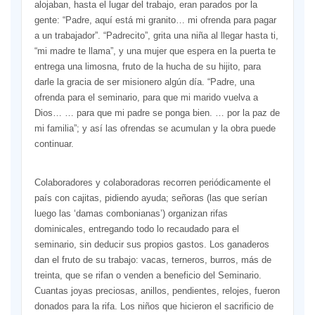
alojaban, hasta el lugar del trabajo, eran parados por la
gente: “Padre, aquí está mi granito… mi ofrenda para pagar
a un trabajador”. “Padrecito”, grita una niña al llegar hasta ti,
“mi madre te llama”, y una mujer que espera en la puerta te
entrega una limosna, fruto de la hucha de su hijito, para
darle la gracia de ser misionero algún día. “Padre, una
ofrenda para el seminario, para que mi marido vuelva a
Dios… … para que mi padre se ponga bien. … por la paz de
mi familia”; y así las ofrendas se acumulan y la obra puede
continuar.
Colaboradores y colaboradoras recorren periódicamente el
país con cajitas, pidiendo ayuda; señoras (las que serían
luego las ‘damas combonianas’) organizan rifas
dominicales, entregando todo lo recaudado para el
seminario, sin deducir sus propios gastos. Los ganaderos
dan el fruto de su trabajo: vacas, terneros, burros, más de
treinta, que se rifan o venden a beneficio del Seminario.
Cuantas joyas preciosas, anillos, pendientes, relojes, fueron
donados para la rifa. Los niños que hicieron el sacrificio de