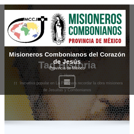
Skip
to
content
Misioneros Combonianos del Corazón
de Jesús
Tag Historia
Provincia de México
Home
Iniciativa popular en La Paz para recordar la obra misionera
de Jesuitas y Combonianos