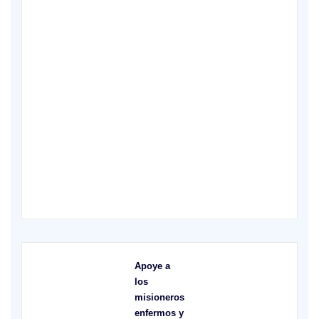
XVI Domingo ordinario. Año A
Apoye a
los
misioneros
enfermos y