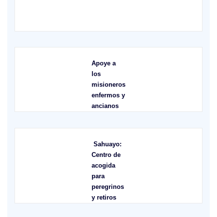
XVII Domingo ordinario. Año A
X
Apoye a
los
misioneros
enfermos y
ancianos
Sahuayo:
Centro de
acogida
para
peregrinos
y retiros