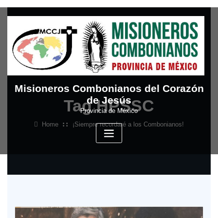
Skip
to
content
Misioneros Combonianos del Corazón
de Jesús
Tag HPSSC
Provincia de México
Home
¡Siempre recordaré a los Combonianos!