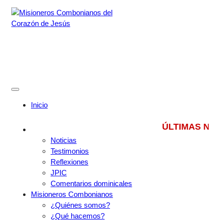
Skip
to
content
Misioneros Combonianos del
Corazón de Jesús
Provincia de México
Inicio
ÚLTIMAS NOTICIAS
Noticias
Testimonios
Reflexiones
JPIC
Comentarios dominicales
Misioneros Combonianos
¿Quiénes somos?
¿Qué hacemos?