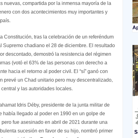
as nuevas, compartida por la inmensa mayoría de la
 enero con dos acontecimientos muy importantes y
 país.
Ap
a Constitución, tras la celebración de un referéndum
nal Supremo chadiano el 28 de diciembre. El resultado
por descontado, demostró la resistencia del régimen
 urnas (votó el 63% de las personas con derecho a
te hacia el retorno al poder civil. El “sí” ganó con
n prevé un Chad unitario pero muy descentralizado,
entral y las autoridades locales.
hamat Idris Déby, presidente de la junta militar de
que había llegado al poder en 1990 en un golpe de
 pero fue asesinado en abril de 2021 durante una
ulenta sucesión en favor de su hijo, nombró primer
S