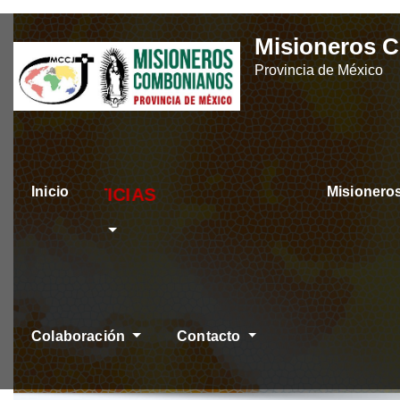
Skip
Misioneros 
to
Provincia de México
content
Inicio
Misioner
ÚLTIMAS NOTICIA
Colaboración
Contacto