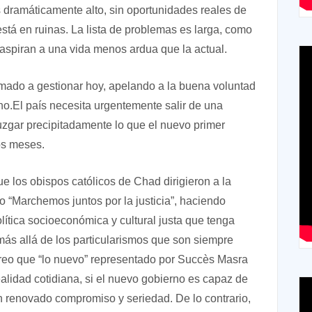
es dramáticamente alto, sin oportunidades reales de
está en ruinas. La lista de problemas es larga, como
 aspiran a una vida menos ardua que la actual.
mado a gestionar hoy, apelando a la buena voluntad
no.El país necesita urgentemente salir de una
o juzgar precipitadamente lo que el nuevo primer
os meses.
e los obispos católicos de Chad dirigieron a la
do “Marchemos juntos por la justicia”, haciendo
lítica socioeconómica y cultural justa que tenga
ás allá de los particularismos que son siempre
creo que “lo nuevo” representado por Succès Masra
ealidad cotidiana, si el nuevo gobierno es capaz de
n renovado compromiso y seriedad. De lo contrario,