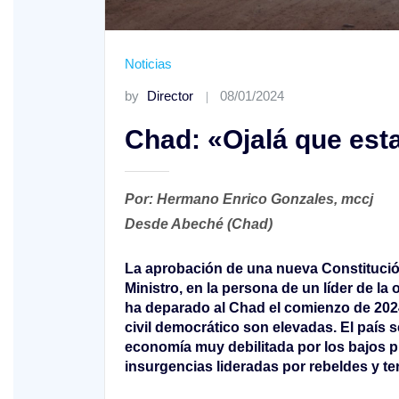
Noticias
by
Director
08/01/2024
Chad: «Ojalá que est
o A
XIV Domingo ordinario. Año A
Por: Hermano Enrico Gonzales, mccj
Desde Abeché (Chad)
La aprobación de una nueva Constituci
Ministro, en la persona de un líder de l
ha deparado al Chad el comienzo de 2024
civil democrático son elevadas. El país 
economía muy debilitada por los bajos pr
insurgencias lideradas por rebeldes y te