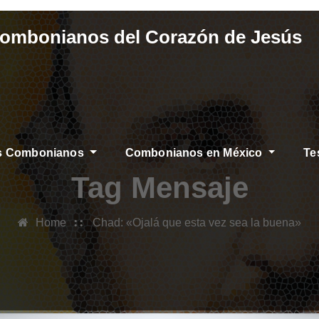
Combonianos del Corazón de Jesús
os Combonianos
Combonianos en México
Te
S
Tag Mensaje
Home
Chad: «Ojalá que esta vez sea la buena»