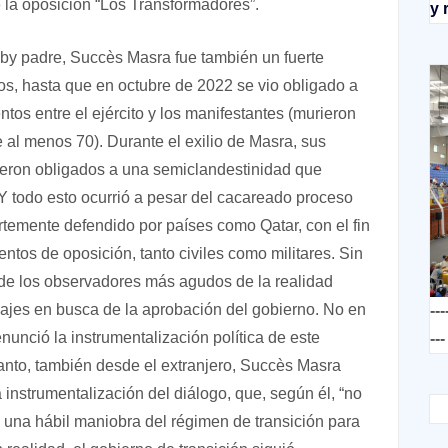
e la oposición “Los Transformadores”.
y 
by padre, Succès Masra fue también un fuerte
os, hasta que en octubre de 2022 se vio obligado a
tos entre el ejército y los manifestantes (murieron
 al menos 70). Durante el exilio de Masra, sus
vieron obligados a una semiclandestinidad que
 Y todo esto ocurrió a pesar del cacareado proceso
uertemente defendido por países como Qatar, con el fin
ntos de oposición, tanto civiles como militares. Sin
n de los observadores más agudos de la realidad
onajes en busca de la aprobación del gobierno. No en
---
enunció la instrumentalización política de este
---
tanto, también desde el extranjero, Succès Masra
 instrumentalización del diálogo, que, según él, “no
 una hábil maniobra del régimen de transición para