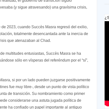
 realidad, el gobierno de transición siguió
ravesaba (y sigue atravesando) una gravísima crisis,
¿S
 de 2023, cuando Succès Masra regresó del exilio,
lación, totalmente desencantada ante la inercia de
crisis que atenazaban al Chad.
 de multitudes entusiastas, Succès Masra se ha
ndose sólo en vísperas del referéndum por el “sí”,
Masra, si por un lado pueden juzgarse positivamente
tines fue muy libre-, desde un punto de vista político
a junta de transición. Su nombramiento como primer
puede considerarse una astuta jugada política de
ente ha confiado un papel importante al antiguo