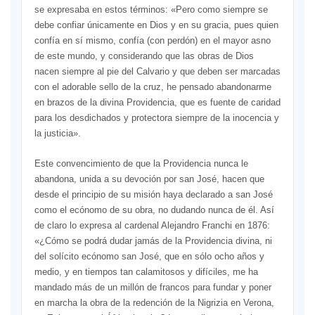
se expresaba en estos términos: «Pero como siem­pre se
debe confiar únicamente en Dios y en su gracia, pues quien
con­fía en sí mismo, confía (con perdón) en el mayor asno
de este mundo, y considerando que las obras de Dios
nacen siempre al pie del Calvario y que deben ser marcadas
con el adorable sello de la cruz, he pensado abandonarme
en brazos de la divina Pro­videncia, que es fuente de caridad
para los desdicha­dos y protectora siempre de la inocencia y
la justicia».
Este convencimiento de que la Providencia nunca le
abandona, unida a su devoción por san José, hacen que
desde el principio de su misión haya declarado a san José
como el ecónomo de su obra, no dudando nunca de él. Así
de claro lo expresa al cardenal Alejandro Franchi en 1876:
«¿Cómo se podrá dudar jamás de la Providencia divi­na, ni
del solícito ecónomo san José, que en sólo ocho años y
medio, y en tiempos tan calamitosos y difíciles, me ha
mandado más de un millón de francos para fundar y poner
en marcha la obra de la redención de la Nigrizia en Verona,