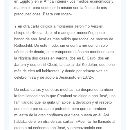
en Egipto y en el África interior? Los medios económicos y
materiales para sos­tener la misión son la última de mis
preocupaciones. Basta con rogar».
Y en otra carta dirigida a mon­señor Jerónimo Verzieri,
obispo de Brecia, dice: «Le aseguro, mon­señor, que el
banco de san José es más sólido que todos los bancos de
Rothschild. De este modo, sin en­contrarme con un sólo
céntimo de deuda, este estupendo ecónomo mantiene para
la Nigrizia dos casas en Verona, dos en El Cairo, dos en
Jartum y dos en El-Obeid, la capital del Kordofán, que tiene
más de cien mil habitantes, y donde por prime­ra vez se
celebró misa y se adoró a Jesucristo en 1872».
De estas cartas y de otras mu­chas, se desprende también
la familiaridad con la que Comboni se dirige a san José, una
fami­liaridad que no quita un ápice la devoción y el respeto
que siente por su santo protector, pero que es también
muestra de la gran confianza que tiene puesta en él. Así
hablaba de él en otra de sus cartas: «Además he llamado al
orden a mi ecónomo san José, y amenazándolo con