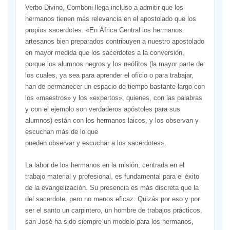
Verbo Divino, Comboni llega incluso a admitir que los
hermanos tienen más relevancia en el apostolado que los
propios sa­cerdotes: «En África Central los her­manos
artesanos bien preparados contribuyen a nuestro apostolado
en mayor medida que los sacerdotes a la conversión,
porque los alumnos negros y los neófitos (la mayor par­te de
los cuales, ya sea para apren­der el oficio o para trabajar,
han de permanecer un espacio de tiempo bastante largo con
los «maestros» y los «expertos», quienes, con las pa­labras
y con el ejemplo son verda­deros apóstoles para sus
alumnos) están con los hermanos laicos, y los observan y
escuchan más de lo que
pueden observar y escuchar a los sacerdotes».
La labor de los hermanos en la misión, centrada en el
trabajo material y profesional, es fun­damental para el éxito
de la evange­lización. Su presen­cia es más discreta que la
del sacerdote, pero no menos eficaz. Quizás por eso y por
ser el santo un carpintero, un hombre de trabajos prácti­cos,
san José ha sido siem­pre un modelo para los hermanos,