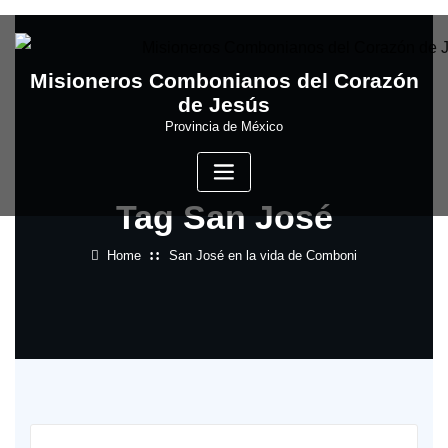
Skip
to
content
Misioneros Combonianos del Corazón
de Jesús
Provincia de México
Tag San José
Home
San José en la vida de Comboni