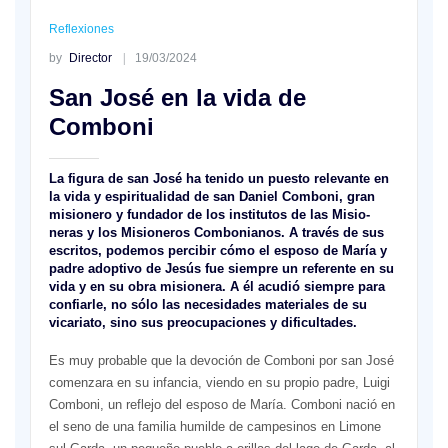
Reflexiones
by
Director
19/03/2024
San José en la vida de
Comboni
La figura de san José ha tenido un pues­to relevante en
la vida y espiritualidad de san Daniel Comboni, gran
misionero y fundador de los institutos de las Misio­
neras y los Misioneros Combonianos. A través de sus
escritos, podemos percibir cómo el esposo de María y
padre adopti­vo de Jesús fue siempre un referente en su
vida y en su obra misionera. A él acu­dió siempre para
confiarle, no sólo las necesidades materiales de su
vicariato, sino sus preocupaciones y dificultades.
Es muy probable que la devoción de Comboni por san José
comenzara en su infancia, viendo en su propio pa­dre, Luigi
Comboni, un reflejo del esposo de María. Comboni nació en
el seno de una familia humil­de de campesinos en Limone