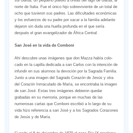
sul Garda, un pequeño pueblo a orillas del lago de Garda, al
norte de Italia. Fue el único hijo sobreviviente de un total de
ocho que tuvieron sus padres. Las dificultades económicas
y los esfuer­zos de su padre por sacar a la familia adelante
dejaron sin duda una huella profun­da en el que sería
después el gran evangelizador de África Central.
San José en la vida de Comboni
Ahí descubre unas imágenes que don Mazza había colo­
cado en la capilla dedicada a san Carlos con la intención de
in­fundir en sus alumnos la devoción por la Sagrada Familia.
Junto a una imagen del Sagrado Corazón de Je­sús y otra
del Corazón Inmaculado de María, se encontraba la imagen
de san José. Estas tres imágenes debieron quedar
grabadas en su memoria, porque en muchas de las
numerosas cartas que Comboni es­cribió a lo largo de su
vida hizo re­ferencia a san José y a los Sagrados Corazones
de Jesús y de María.