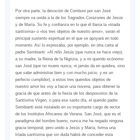
Por otra parte, la devoción de Comboni por san José
siempre va unida a la de los Sagrados Cora­zones de Jesús
y de María. Su fe y confianza en lo que él llama la «triada
santísima» o «los tres obje­tos de nuestro amor», serán el
prin­cipal sustento espiritual en el que se apoyará en todo
momento. Así lo expresaba, por ejemplo, en otra carta al
padre Sembianti: «Al niño Jesús (que nunca se hace viejo),
a su madre, la Reina de la Nigrizia, y a mi querido ecónomo
san José (que no muere nunca, ni jamás da en quiebra, sino
que sabe adminis­trar bien y con mucho juicio, y es un
perfecto cumplidor), a estos tres queridos objetos de
nuestro amor les voy a hacer una novena, para obtener la
gracia de que antes de la fiesta de los desposorios de la
San­tísima Virgen, o para ese santo día, el querido padre
Sembianti esté instalado en su importante cargo de rector
de los Institutos Africanos de Verana. San José, que es el
pa­radigma del hombre bueno, nunca me ha negado ninguna
gracia tem­poral; pero unido a Jesús y María, forma una
tríada santísima que sin duda habrá de conceder esta