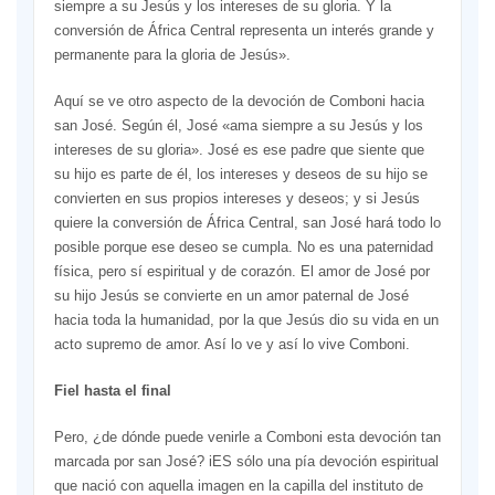
siempre a su Jesús y los intereses de su gloria. Y la
conversión de África Central re­presenta un interés grande y
per­manente para la gloria de Jesús».
Aquí se ve otro aspecto de la de­voción de Comboni hacia
san José. Según él, José «ama siempre a su Je­sús y los
intereses de su gloria». José es ese padre que siente que
su hijo es parte de él, los intereses y deseos de su hijo se
convierten en sus pro­pios intereses y deseos; y si Jesús
quiere la conversión de África Cen­tral, san José hará todo lo
posible porque ese deseo se cumpla. No es una paternidad
física, pero sí espi­ritual y de corazón. El amor de José por
su hijo Jesús se convierte en un amor paternal de José
hacia toda la humanidad, por la que Jesús dio su vida en un
acto supremo de amor. Así lo ve y así lo vive Comboni.
Fiel hasta el final
Pero, ¿de dónde puede venirle a Comboni esta devoción tan
mar­cada por san José? iES sólo una pía devoción espiritual
que nació con aquella imagen en la capilla del instituto de