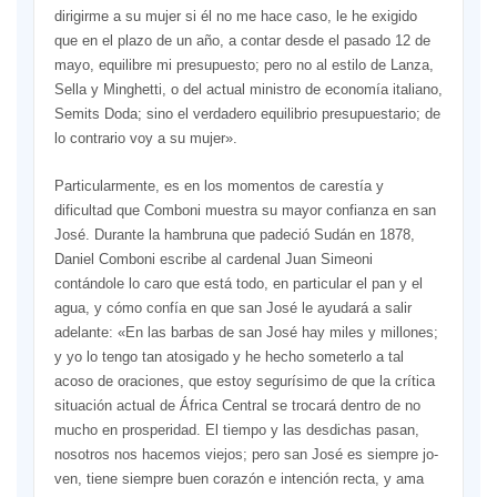
dirigirme a su mujer si él no me hace caso, le he exigido
que en el plazo de un año, a contar desde el pasado 12 de
mayo, equilibre mi presu­puesto; pero no al estilo de Lan­za,
Sella y Minghetti, o del actual ministro de economía italiano,
Semits Doda; sino el verdadero equilibrio presupuestario; de
lo contrario voy a su mujer».
Particularmente, es en los mo­mentos de carestía y
dificultad que Comboni muestra su mayor confianza en san
José. Durante la hambruna que padeció Sudán en 1878,
Daniel Comboni escribe al cardenal Juan Simeoni
contándole lo caro que está todo, en particular el pan y el
agua, y cómo confía en que san José le ayudará a salir
ade­lante: «En las barbas de san José hay miles y millones;
y yo lo tengo tan atosigado y he hecho some­terlo a tal
acoso de oraciones, que estoy segurísimo de que la crítica
situación actual de África Central se trocará dentro de no
mucho en prosperidad. El tiempo y las desdi­chas pasan,
nosotros nos hacemos viejos; pero san José es siempre jo­
ven, tiene siempre buen corazón e intención recta, y ama