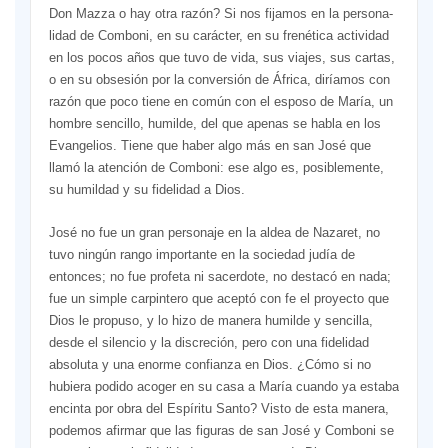
Don Mazza o hay otra razón? Si nos fijamos en la persona­
lidad de Comboni, en su carácter, en su frenética actividad
en los pocos años que tuvo de vida, sus via­jes, sus cartas,
o en su obsesión por la conversión de África, diríamos con
razón que poco tiene en común con el esposo de María, un
hombre sencillo, humilde, del que apenas se habla en los
Evangelios. Tiene que haber algo más en san José que
llamó la atención de Comboni: ese algo es, posiblemente,
su humildad y su fidelidad a Dios.
José no fue un gran personaje en la aldea de Nazaret, no
tuvo ningún rango importante en la sociedad judía de
entonces; no fue profeta ni sacerdote, no destacó en nada;
fue un simple car­pintero que aceptó con fe el proyecto que
Dios le pro­puso, y lo hizo de manera humilde y sencilla,
desde el silencio y la discreción, pero con una fidelidad
absoluta y una enorme confian­za en Dios. ¿Cómo si no
hubiera podido acoger en su casa a María cuando ya estaba
encinta por obra del Espí­ritu Santo? Visto de esta manera,
po­demos afirmar que las figuras de san José y Comboni se