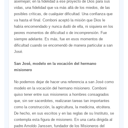
asemejan; en la fidelidad a ese proyecto de Dios para sus
vidas, una fidelidad que va más allá de los miedos, de las
posibles críticas, de cualquier dificultad. Una confianza que
va hasta el final. Comboni aceptó la misión que Dios le
había encomen­dado y nunca dudó de ella, ni si­quiera en los
peores momentos de dificultad o de incomprensión. Fue
siempre adelante. Es más, fue en esos momentos de
dificultad cuan­do se encomendó de manera parti­cular a san
José.
San José, modelo en la vocación del hermano
misionero
No podemos dejar de hacer una referencia a san José como
modelo en la vocación del hermano misionero. Comboni
quiso tener entre sus misioneros a hombres consa­grados
que, sin ser sacerdotes, reali­zaran tareas tan importantes
como la construcción, la agricultura, la medicina, etcétera.
De hecho, en sus escritos y en las reglas de su Ins­tituto, se
contempla esta figura de misionero. En una carta dirigida al
padre Amoldo Janssen, fundador de los Misioneros del