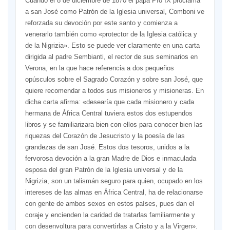
Cuando el 8 de diciembre de 1870 el papa Pío IX proclama
a san José como Patrón de la Iglesia universal, Comboni ve
reforzada su devoción por este santo y co­mienza a
venerarlo también como «protector de la Iglesia católica y
de la Nigrizia». Esto se puede ver claramente en una carta
dirigida al padre Sem­bianti, el rector de sus seminarios en
Verona, en la que hace referencia a dos pequeños
opúsculos sobre el Sagrado Corazón y sobre san José, que
quiere recomendar a todos sus misioneros y misioneras. En
dicha carta afirma: «desearía que cada misionero y cada
hermana de Áfri­ca Central tuviera estos dos estu­pendos
libros y se familiarizara bien con ellos para conocer bien las
riquezas del Corazón de Jesucristo y la poesía de las
grandezas de san José. Estos dos tesoros, unidos a la
fervorosa devoción a la gran Madre de Dios e inmaculada
esposa del gran Patrón de la Iglesia universal y de la
Nigrizia, son un talismán se­guro para quien, ocupado en los
in­tereses de las almas en África Cen­tral, ha de relacionarse
con gente de ambos sexos en estos países, pues dan el
coraje y encienden la caridad de tratarlas familiarmente y
con desenvoltura para convertir­las a Cristo y a la Virgen».