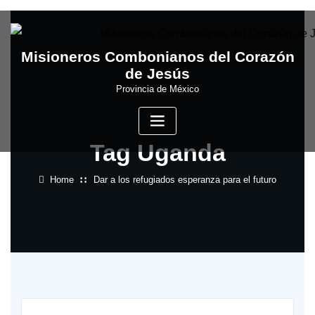
Skip
to
content
Misioneros Combonianos del Corazón
de Jesús
Provincia de México
Tag Uganda
Home
Dar a los refugiados esperanza para el futuro