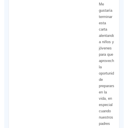
Me
gustaría
terminar
esta
carta
alentando
a niños y
jóvenes
para que
aprovechen
la
oportunidad
de
prepararse
en la
vida, en
especial
cuando
nuestros
padres