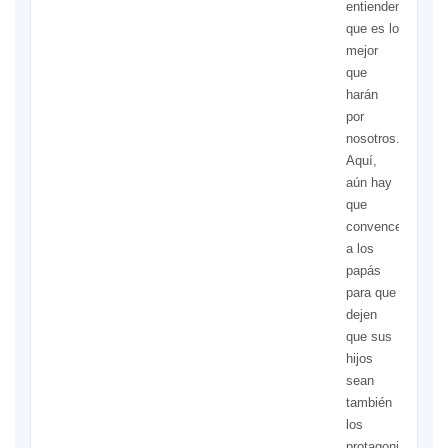
entienden
que es lo
mejor
que
harán
por
nosotros.
Aquí,
aún hay
que
convencer
a los
papás
para que
dejen
que sus
hijos
sean
también
los
protagonistas