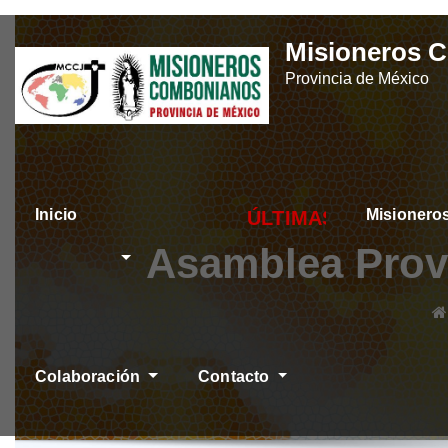
Skip
Misioneros 
to
Provincia de México
content
Inicio
Misioner
ÚLTIMAS NOTICIAS
Asamblea Prov
Colaboración
Contacto