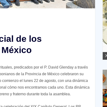
ial de los
 México
XVII Domingo ordinario. Año A
X
tuales, predicados por el P. David Glenday a través
bonianos de la Provincia de México celebraron su
o comienzo el lunes 22 de agosto, con una dinámica
rsonal cómo nos encontramos cada uno. Esta dinámica
reno y fraterno durante toda la asamblea.
la celebración del XIX Capítulo General. Los PP.