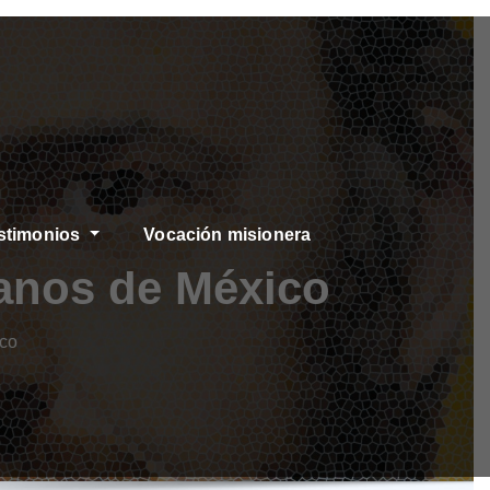
stimonios
Vocación misionera
anos de México
ico