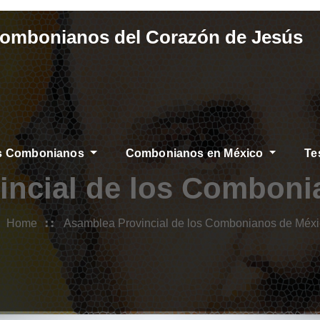
Combonianos del Corazón de Jesús
os Combonianos
Combonianos en México
Te
incial de los Comboni
Home
Asamblea Provincial de los Combonianos de Méx