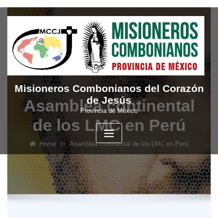
Skip
to
content
Misioneros Combonianos del Corazón
de Jesús
Asamblea continental
Provincia de México
de los LMC en Perú
Home
Asamblea continental de los LMC en Perú