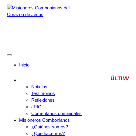
Skip
to
content
Misioneros Combonianos del
Corazón de Jesús
Provincia de México
Inicio
ÚLTIMAS NOT
Noticias
Testimonios
Reflexiones
JPIC
Comentarios dominicales
Misioneros Combonianos
¿Quiénes somos?
¿Qué hacemos?