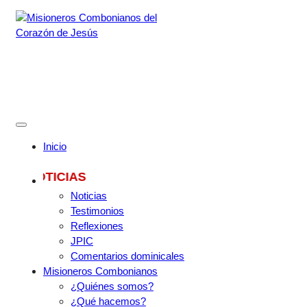
Skip
to
content
Misioneros Combonianos del
Corazón de Jesús
Provincia de México
Inicio
S NOTICIAS
Noticias
Testimonios
Reflexiones
JPIC
Comentarios dominicales
Misioneros Combonianos
¿Quiénes somos?
¿Qué hacemos?