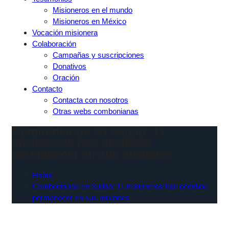
Misioneros en el mundo
Misioneros en México
Vocación misionera
Colaboración
Campañas y suscripciones
Donativos
Oración
Contacto
Contacta con nosotros
Otras webs combonianas
Combonianos en Sudán: 11
misioneros han decidido
permanecer en sus misiones
Home
Combonianos en Sudán: 11 misioneros han decidido
permanecer en sus misiones