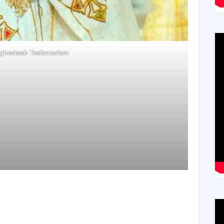
ghesteab Tesfamariam