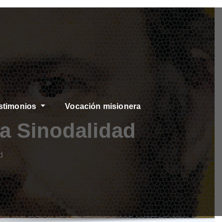
stimonios
Vocación misionera
a Sinodalidad
d