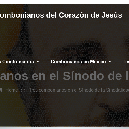
Combonianos del Corazón de Jesús
os Combonianos
Combonianos en México
Te
anos en el Sínodo de l
Home
Tres combonianos en el Sínodo de la Sinodalida