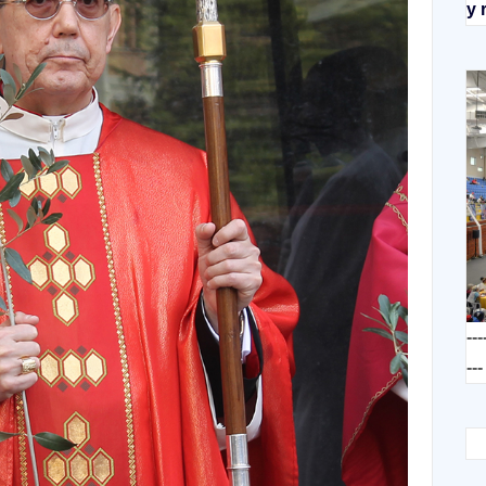
y 
---
---