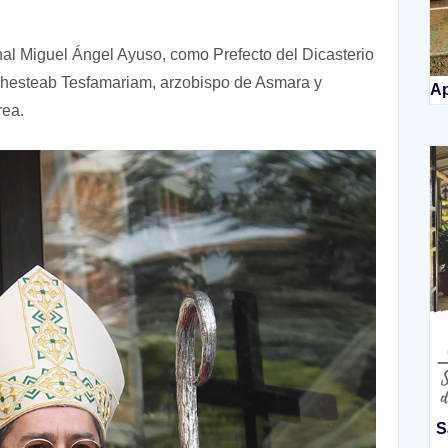
nal Miguel Ángel Ayuso, como Prefecto del Dicasterio
nghesteab Tesfamariam, arzobispo de Asmara y
Ap
rea.
S