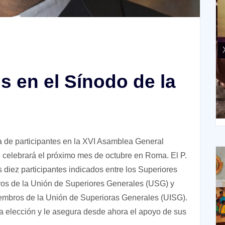
X
 en el Sínodo de la
XIV Domingo ordinario. Año A
a de participantes en la XVI Asamblea General
 celebrará el próximo mes de octubre en Roma. El P.
 diez participantes indicados entre los Superiores
ros de la Unión de Superiores Generales (USG) y
iembros de la Unión de Superioras Generales (UISG).
 esta elección y le asegura desde ahora el apoyo de sus