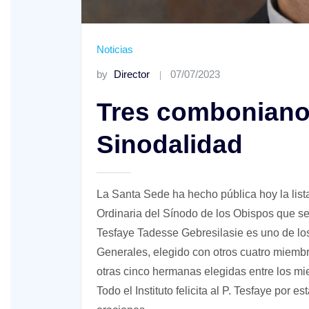
Noticias
by
Director
07/07/2023
Tres combonianos
XV Domingo ordinario. Año A
Sinodalidad
ño A
La Santa Sede ha hecho pública hoy la list
Ordinaria del Sínodo de los Obispos que se
Tesfaye Tadesse Gebresilasie es uno de los
Generales, elegido con otros cuatro miemb
otras cinco hermanas elegidas entre los m
Todo el Instituto felicita al P. Tesfaye por