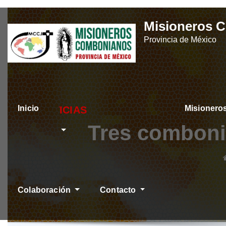
Skip
Misioneros 
to
Provincia de México
content
Inicio
Misioner
ÚLTIMAS NOTICIAS
Tres comboni
Colaboración
Contacto