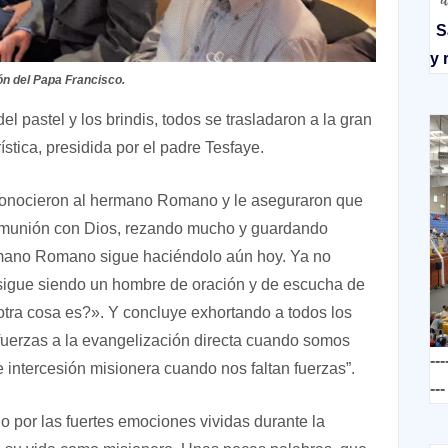
S
y 
ón del Papa Francisco.
el pastel y los brindis, todos se trasladaron a la gran
ística, presidida por el padre Tesfaye.
conocieron al hermano Romano y le aseguraron que
omunión con Dios, rezando mucho y guardando
ermano Romano sigue haciéndolo aún hoy. Ya no
sigue siendo un hombre de oración y de escucha de
 otra cosa es?». Y concluye exhortando a todos los
fuerzas a la evangelización directa cuando somos
---
e intercesión misionera cuando nos faltan fuerzas”.
---
por las fuertes emociones vividas durante la