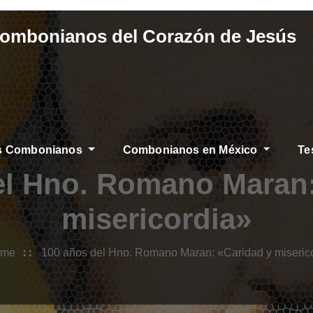
Combonianos del Corazón de Jesús
os Combonianos
Combonianos en México
Te
el Hno. Romano Maran:
misericordia»
ome
100 años del Hno. Romano Maran: «Caridad y miseric