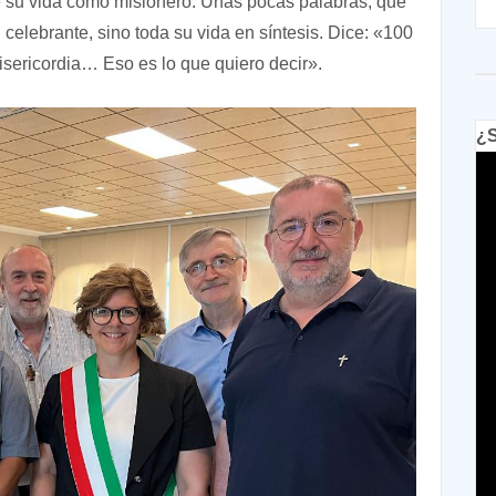
re su vida como misionero. Unas pocas palabras, que
celebrante, sino toda su vida en síntesis. Dice: «100
sericordia… Eso es lo que quiero decir».
¿S