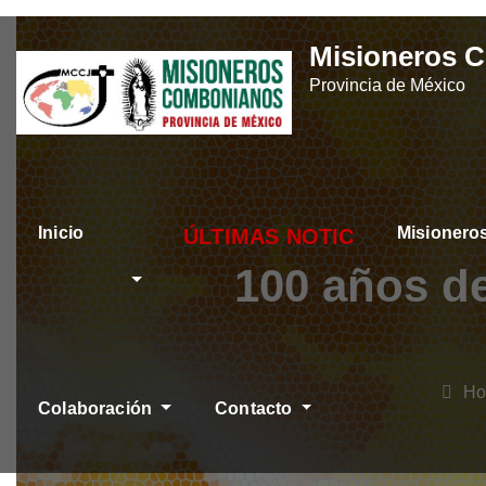
Skip
Misioneros 
to
Provincia de México
content
Inicio
Misioner
ÚLTIMAS NOTICIAS
100 años d
H
Colaboración
Contacto