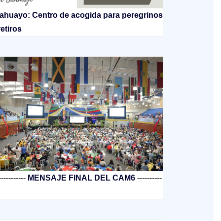
ahuayo: Centro de acogida para peregrinos
retiros
-----------
MENSAJE FINAL DEL CAM6
----------