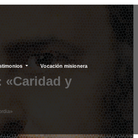
stimonios
Vocación misionera
 «Caridad y
ordia»