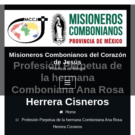
Skip
to
content
Misioneros Combonianos del Corazón
de Jesús
Profesión Perpetua de
Provincia de México
la hermana
Comboniana Ana Rosa
Herrera Cisneros
Home
Profesión Perpetua de la hermana Comboniana Ana Rosa
Herrera Cisneros