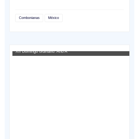
Combonianas
México
XII Domingo ordinario. Año A