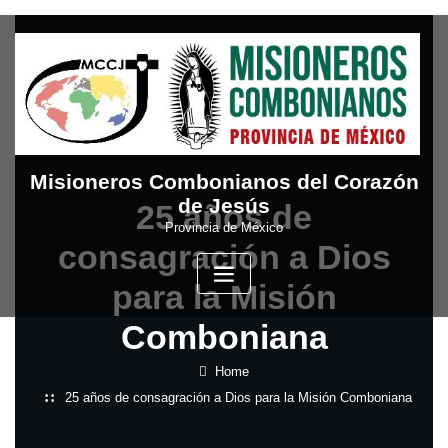
Skip
to
content
Misioneros Combonianos del Corazón
de Jesús
25 años de
Provincia de México
consagración a Dios
para la Misión
Comboniana
Home
25 años de consagración a Dios para la Misión Comboniana