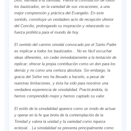
Dios, llamada a la santidad. Valora la contribución de todos
los bautizados, en la variedad de sus vocaciones, a una
mejor comprensión y práctica del Evangelio. En este
sentido, constituye un verdadero acto de recepción ulterior
del Concilio, prolongando su inspiración y relanzando su
fuerza profética para el mundo de hoy.
E
l sentido del camino sinodal convocado por el Santo Padre
es implicar a todos los bautizados.
..
N
o es fácil escuchar
ideas diferentes, sin ceder inmediatamente a la tentación de
replicar; ofrecer la propia contribución como un don para los
demás y no como una certeza absoluta. Sin embargo, la
gracia del Señor nos ha llevado a hacerlo, a pesar de
nuestras limitaciones, y ésta ha sido para nosotros una
verdadera experiencia de sinodalidad. Practicándola, la
hemos comprendido mejor y hemos captado su valor.
E
l estilo de la sinodalidad aparece como un modo de actuar
y operar en la fe que brota de la contemplación de la
Trinidad y valora la unidad y la variedad como riqueza
eclesial.
.. L
a sinodalidad se presenta principalmente como