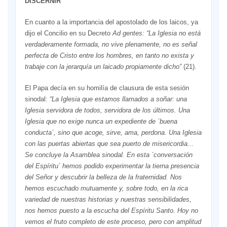
DISCERNIR
En cuanto a la importancia del apostolado de los laicos, ya
dijo el Concilio en su Decreto
Ad gentes: “La Iglesia no está
verdaderamente formada, no vive plenamente, no es señal
perfecta de Cristo entre los hombres, en tanto no exista y
trabaje con la jerarquía un laicado propiamente dicho”
(21).
El Papa decía en su homilía de clausura de esta sesión
sinodal:
“L
a Iglesia que estamos llamados a soñar: una
Iglesia servidora de todos, servidora de los últimos. Una
Iglesia que no exige nunca un expediente de
´
buena
conducta
´
, sino que acoge, sirve, ama, perdona. Una Iglesia
con las puertas abiertas que sea puerto de misericordia.
..
S
e concluye la Asamblea sinodal. En esta
´
conversación
del Espíritu
´
hemos podido experimentar la tierna presencia
del Señor y descubrir la belleza de la fraternidad. Nos
hemos escuchado mutuamente y, sobre todo, en la rica
variedad de nuestras historias y nuestras sensibilidades,
nos hemos puesto a la escucha del Espíritu Santo. Hoy no
vemos el fruto completo de este proceso, pero con amplitud