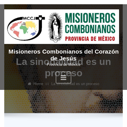
Skip
to
content
Misioneros Combonianos del Corazón
de Jesús
La sinodalidad es un
Provincia de México
proceso
Home
La sinodalidad es un proceso