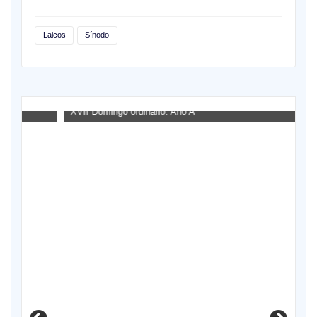
Laicos
Sínodo
XVII Domingo ordinario. Año A