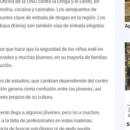
ficina de la ONU contra la Droga y el Delito, en
 heroína, cocaína y cannabis. Los aeropuertos de
puntos clave de entrada de drogas en la región. Los
asa (Kenia) son también vías de entrada elegidas
Ap
ctor que hace que la seguridad de los niños esté en
levados y muchas jóvenes, en su mayoría de familias
ución.
anes de estudios, que cambian dependiendo del centro
ción genera cierta confusión entre los jóvenes, así
ores propios de su cultura.
iento llega a algunos jóvenes, pero no a muchos,
a la falta de profesionales en estas materias.
S
ncia de buscar psicólogos ni de pedir ayuda.