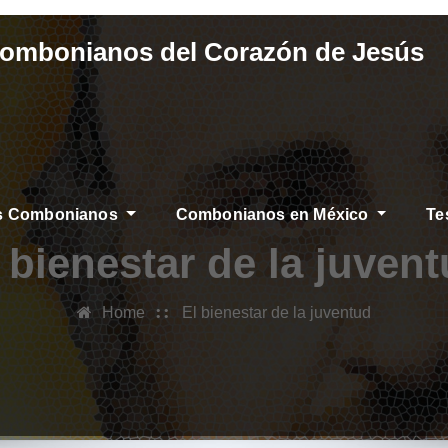
Combonianos del Corazón de Jesús
os Combonianos
Combonianos en México
Te
 bienestar de la juven
Home
El bienestar de la juventud