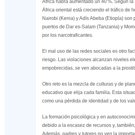
África habrá aumentado un 40 %. Según la O
África oriental está creciendo el tráfico de
Nairobi (Kenia) y Adís Abeba (Etiopía) son 
puertos de Dar es-Salam (Tanzania) y Momb
por los narcotraficantes.
El mal uso de las redes sociales es otro fa
riesgo. Las violaciones alcanzan niveles e
empobrecidas, se ven abocadas a la prostit
Otro reto es la mezcla de culturas y de pl
educativo que elija cada familia. Esta situa
como una pérdida de identidad y de los val
La formación psicológica y en autoconocim
debido a la escasez de recursos y, también, 
Además, padres y tutores no ven la importa