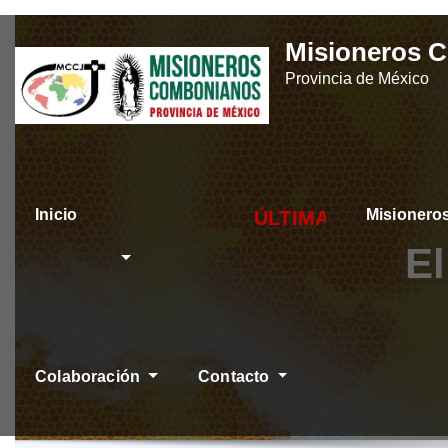
Skip
Misioneros 
to
Provincia de México
content
Inicio
Misioner
ÚLTIMAS NOTICIAS
El
Colaboración
Contacto